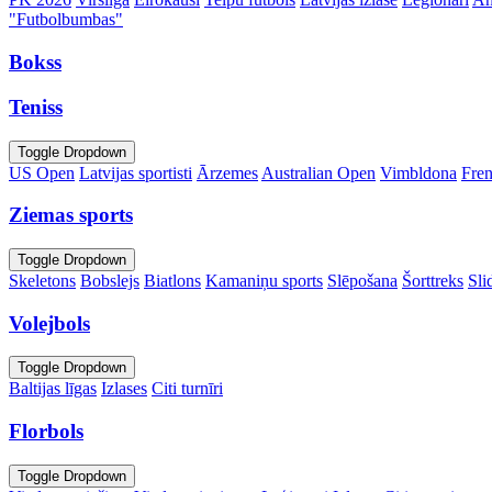
"Futbolbumbas"
Bokss
Teniss
Toggle Dropdown
US Open
Latvijas sportisti
Ārzemes
Australian Open
Vimbldona
Fre
Ziemas sports
Toggle Dropdown
Skeletons
Bobslejs
Biatlons
Kamaniņu sports
Slēpošana
Šorttreks
Sli
Volejbols
Toggle Dropdown
Baltijas līgas
Izlases
Citi turnīri
Florbols
Toggle Dropdown