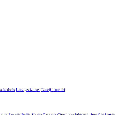
asketbols
Latvijas izlases
Latvijas turnīri
glija
Spānija
Itālija
Vācija
Francija
Citas līgas
Izlases
1. līga
Citi Latvij