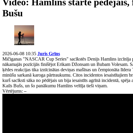
Video: Hamlins startē pēdējais, 
Bušu
2026-06-08 10:35
Juris Grīns
Mičiganas "NASCAR Cup Series" sacīkstēs Denijs Hamlins izcīnīja p
nākamajās pozīcijās finišējot Erikam Džonsam un Bubam Volesam. Savuk
ķēdes reakcijas tika iznīcinātas deviņas mašīnas un čempionāta līdera T
minūšu sarkanā karoga pārtraukumu. Citos incidentos iesaistītajiem 
kurš sacīksti sāka no pēdējais un bija iesaistīts agrīnā incidentā, spēja
Kails Bušs, un šo panākumu Hamlins veltīja tieši viņam.
Vērtējums:
–