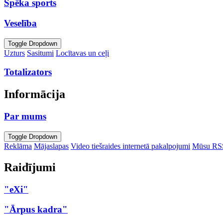
Spēka sports
Veselība
Toggle Dropdown
Uzturs
Sasitumi
Locītavas un ceļi
Totalizators
Informācija
Par mums
Toggle Dropdown
Reklāma
Mājaslapas
Video tiešraides internetā pakalpojumi
Mūsu RS
Raidījumi
"eXi"
"Ārpus kadra"