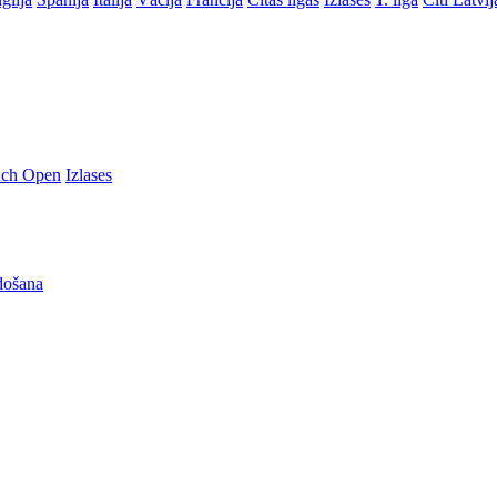
nch Open
Izlases
došana