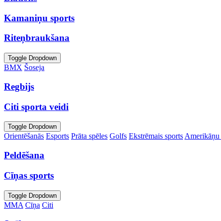
Kamaniņu sports
Riteņbraukšana
Toggle Dropdown
BMX
Šoseja
Regbijs
Citi sporta veidi
Toggle Dropdown
Orientēšanās
Esports
Prāta spēles
Golfs
Ekstrēmais sports
Amerikāņu 
Peldēšana
Cīņas sports
Toggle Dropdown
MMA
Cīņa
Citi