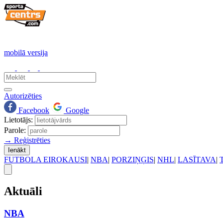
mobilā versija
Autorizēties
Facebook
Google
Lietotājs:
Parole:
→ Reģistrēties
Ienākt
FUTBOLA EIROKAUSI
|
NBA
|
PORZIŅĢIS
|
NHL
|
LASĪTAVA
|
Aktuāli
NBA