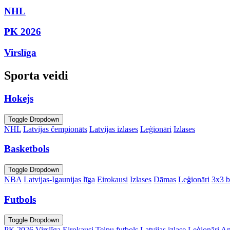
NHL
PK 2026
Virslīga
Sporta veidi
Hokejs
Toggle Dropdown
NHL
Latvijas čempionāts
Latvijas izlases
Leģionāri
Izlases
Basketbols
Toggle Dropdown
NBA
Latvijas-Igaunijas līga
Eirokausi
Izlases
Dāmas
Leģionāri
3x3 b
Futbols
Toggle Dropdown
PK 2026
Virslīga
Eirokausi
Telpu futbols
Latvijas izlase
Leģionāri
An