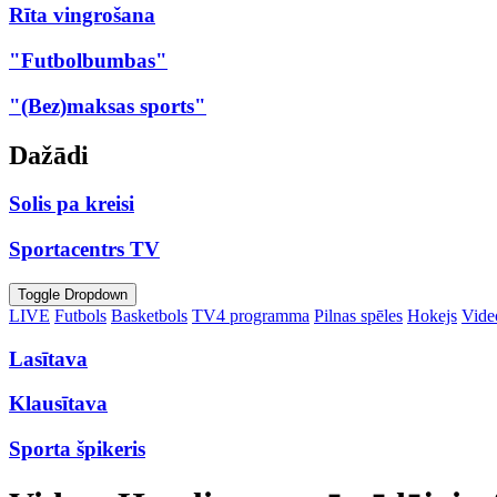
Rīta vingrošana
"Futbolbumbas"
"(Bez)maksas sports"
Dažādi
Solis pa kreisi
Sportacentrs TV
Toggle Dropdown
LIVE
Futbols
Basketbols
TV4 programma
Pilnas spēles
Hokejs
Video
Lasītava
Klausītava
Sporta špikeris