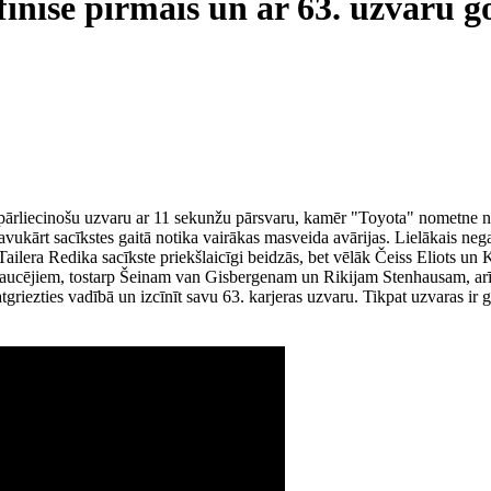
finišē pirmais un ar 63. uzvaru 
ārliecinošu uzvaru ar 11 sekunžu pārsvaru, kamēr "Toyota" nometne n
ārt sacīkstes gaitā notika vairākas masveida avārijas. Lielākais negad
ailera Redika sacīkste priekšlaicīgi beidzās, bet vēlāk Čeiss Eliots un Kr
braucējiem, tostarp Šeinam van Gisbergenam un Rikijam Stenhausam, arī
 atgriezties vadībā un izcīnīt savu 63. karjeras uzvaru. Tikpat uzvaras ir 