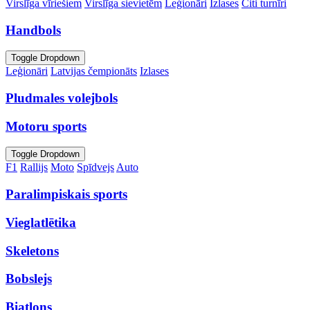
Virslīga vīriešiem
Virslīga sievietēm
Leģionāri
Izlases
Citi turnīri
Handbols
Toggle Dropdown
Leģionāri
Latvijas čempionāts
Izlases
Pludmales volejbols
Motoru sports
Toggle Dropdown
F1
Rallijs
Moto
Spīdvejs
Auto
Paralimpiskais sports
Vieglatlētika
Skeletons
Bobslejs
Biatlons