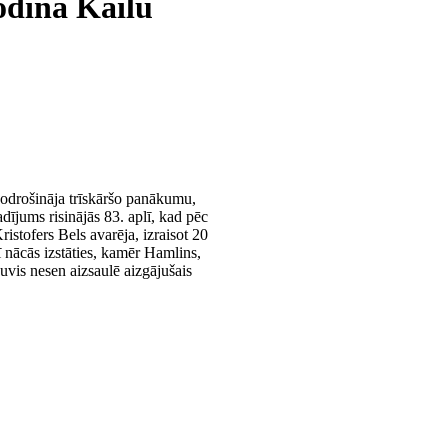
godina Kailu
odrošināja trīskāršo panākumu,
ījums risinājās 83. aplī, kad pēc
istofers Bels avarēja, izraisot 20
 nācās izstāties, kamēr Hamlins,
guvis nesen aizsaulē aizgājušais