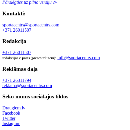
Pārslēgties uz pilno versiju ⊳
Kontakti:
sportacentrs@sportacentrs.com
+371 26011507
Redakcija
+371 26011507
info@sportacentrs.com
redakcijas e-pasts (preses relīzēm):
Reklāmas daļa
+371 26311794
reklama@sportacentrs.com
Seko mums sociālajos tīklos
Draugiem.lv
Facebook
Twitter
Instagram