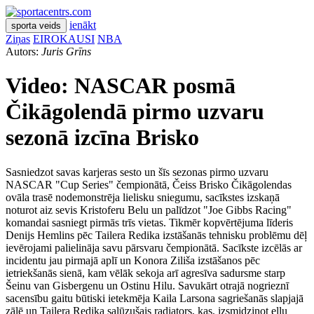
ienākt
sporta veids
Ziņas
EIROKAUSI
NBA
Autors:
Juris Grīns
Video: NASCAR posmā
Čikāgolendā pirmo uzvaru
sezonā izcīna Brisko
Sasniedzot savas karjeras sesto un šīs sezonas pirmo uzvaru
NASCAR "Cup Series" čempionātā, Čeiss Brisko Čikāgolendas
ovāla trasē nodemonstrēja lielisku sniegumu, sacīkstes izskaņā
noturot aiz sevis Kristoferu Belu un palīdzot "Joe Gibbs Racing"
komandai sasniegt pirmās trīs vietas. Tikmēr kopvērtējuma līderis
Denijs Hemlins pēc Tailera Redika izstāšanās tehnisku problēmu dēļ
ievērojami palielināja savu pārsvaru čempionātā. Sacīkste izcēlās ar
incidentu jau pirmajā aplī un Konora Ziliša izstāšanos pēc
ietriekšanās sienā, kam vēlāk sekoja arī agresīva sadursme starp
Šeinu van Gisbergenu un Ostinu Hilu. Savukārt otrajā nogrieznī
sacensību gaitu būtiski ietekmēja Kaila Larsona sagriešanās slapjajā
zālē un Tailera Redika salūzušais radiators, kas, izsmidzinot eļļu