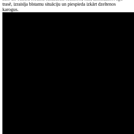
trasē, izraisīja bīstamu situāciju un piespieda izkārt dzeltenos
karogus.