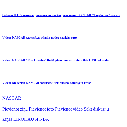
Gibss ar 0.055 sekunžu pārsvaru izcīna karjeras pirmo NASCAR "Cup Series" uzvaru
Video: NASCAR sacensībās pilnībā nodeg sacīkšu auto
Video: NASCAR "Truck Series" finišā pirmo un otro vietu šķir 0.090 sekundes
Video: Masveida NASCAR sadursmē tiek pilnībā nobloķēta trase
NASCAR
Pievienot ziņu
Pievienot foto
Pievienot video
Sākt diskusiju
Ziņas
EIROKAUSI
NBA