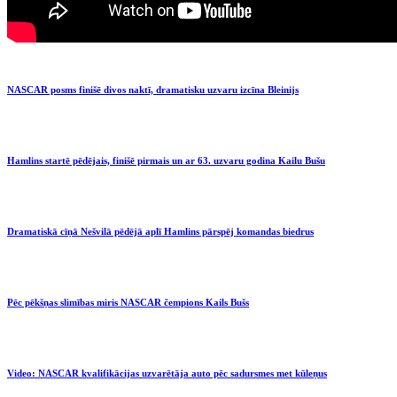
NASCAR posms finišē divos naktī, dramatisku uzvaru izcīna Bleinijs
Hamlins startē pēdējais, finišē pirmais un ar 63. uzvaru godina Kailu Bušu
Dramatiskā cīņā Nešvilā pēdējā aplī Hamlins pārspēj komandas biedrus
Pēc pēkšņas slimības miris NASCAR čempions Kails Bušs
Video: NASCAR kvalifikācijas uzvarētāja auto pēc sadursmes met kūleņus