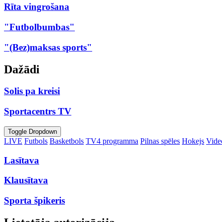
Rīta vingrošana
"Futbolbumbas"
"(Bez)maksas sports"
Dažādi
Solis pa kreisi
Sportacentrs TV
Toggle Dropdown
LIVE
Futbols
Basketbols
TV4 programma
Pilnas spēles
Hokejs
Video
Lasītava
Klausītava
Sporta špikeris