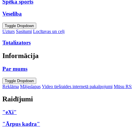
Spēka sports
Veselība
Toggle Dropdown
Uzturs
Sasitumi
Locītavas un ceļi
Totalizators
Informācija
Par mums
Toggle Dropdown
Reklāma
Mājaslapas
Video tiešraides internetā pakalpojumi
Mūsu RS
Raidījumi
"eXi"
"Ārpus kadra"