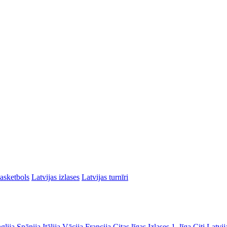
asketbols
Latvijas izlases
Latvijas turnīri
glija
Spānija
Itālija
Vācija
Francija
Citas līgas
Izlases
1. līga
Citi Latvij