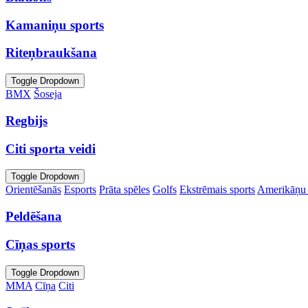
Kamaniņu sports
Riteņbraukšana
Toggle Dropdown
BMX
Šoseja
Regbijs
Citi sporta veidi
Toggle Dropdown
Orientēšanās
Esports
Prāta spēles
Golfs
Ekstrēmais sports
Amerikāņu 
Peldēšana
Cīņas sports
Toggle Dropdown
MMA
Cīņa
Citi