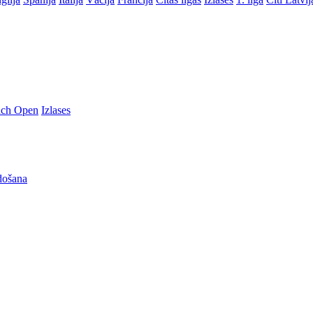
nch Open
Izlases
došana