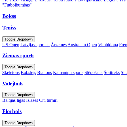
"Futbolbumbas"
Bokss
Teniss
Toggle Dropdown
US Open
Latvijas sportisti
Ārzemes
Australian Open
Vimbldona
Fre
Ziemas sports
Toggle Dropdown
Skeletons
Bobslejs
Biatlons
Kamaniņu sports
Slēpošana
Šorttreks
Sli
Volejbols
Toggle Dropdown
Baltijas līgas
Izlases
Citi turnīri
Florbols
Toggle Dropdown