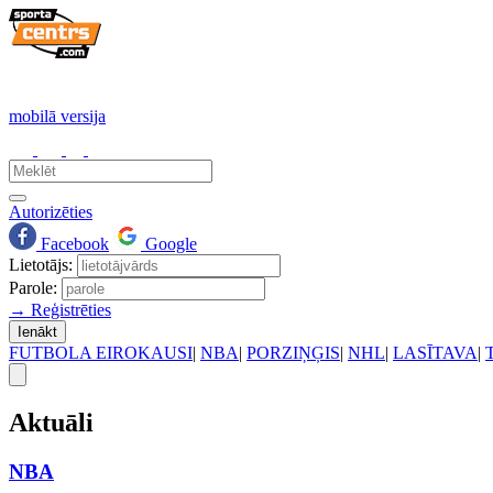
mobilā versija
Autorizēties
Facebook
Google
Lietotājs:
Parole:
→ Reģistrēties
Ienākt
FUTBOLA EIROKAUSI
|
NBA
|
PORZIŅĢIS
|
NHL
|
LASĪTAVA
|
Aktuāli
NBA