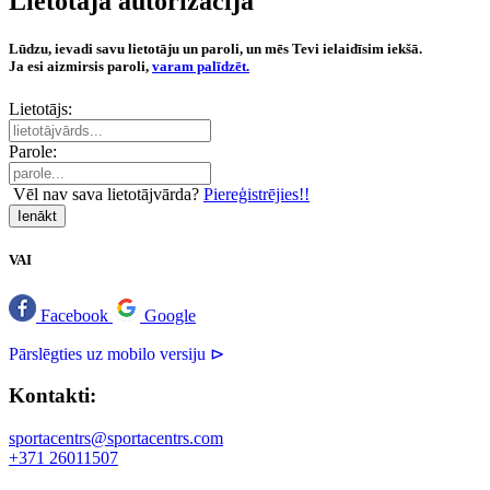
Lietotāja autorizācija
Lūdzu, ievadi savu lietotāju un paroli, un mēs Tevi ielaidīsim iekšā.
Ja esi aizmirsis paroli,
varam palīdzēt.
Lietotājs:
Parole:
Vēl nav sava lietotājvārda?
Piereģistrējies!!
Ienākt
VAI
Facebook
Google
Pārslēgties uz mobilo versiju ⊳
Kontakti:
sportacentrs@sportacentrs.com
+371 26011507