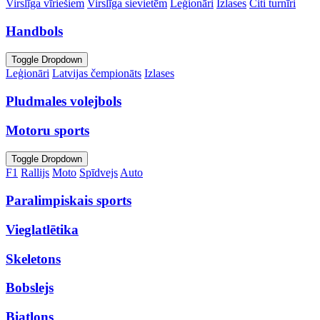
Virslīga vīriešiem
Virslīga sievietēm
Leģionāri
Izlases
Citi turnīri
Handbols
Toggle Dropdown
Leģionāri
Latvijas čempionāts
Izlases
Pludmales volejbols
Motoru sports
Toggle Dropdown
F1
Rallijs
Moto
Spīdvejs
Auto
Paralimpiskais sports
Vieglatlētika
Skeletons
Bobslejs
Biatlons