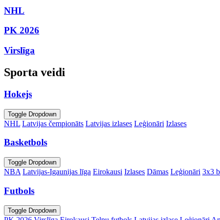
NHL
PK 2026
Virslīga
Sporta veidi
Hokejs
Toggle Dropdown
NHL
Latvijas čempionāts
Latvijas izlases
Leģionāri
Izlases
Basketbols
Toggle Dropdown
NBA
Latvijas-Igaunijas līga
Eirokausi
Izlases
Dāmas
Leģionāri
3x3 b
Futbols
Toggle Dropdown
PK 2026
Virslīga
Eirokausi
Telpu futbols
Latvijas izlase
Leģionāri
An