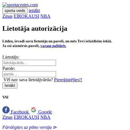
ienākt
sporta veids
Ziņas
EIROKAUSI
NBA
Lietotāja autorizācija
Lūdzu, ievadi savu lietotāju un paroli, un mēs Tevi ielaidīsim iekšā.
Ja esi aizmirsis paroli,
varam palīdzēt.
Lietotājs:
Parole:
Vēl nav sava lietotājvārda?
Piereģistrējies!!
Ienākt
VAI
Facebook
Google
Ziņas
EIROKAUSI
NBA
Pārslēgties uz pilno versiju ⊳