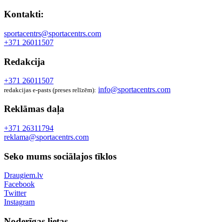
Kontakti:
sportacentrs@sportacentrs.com
+371 26011507
Redakcija
+371 26011507
info@sportacentrs.com
redakcijas e-pasts (preses relīzēm):
Reklāmas daļa
+371 26311794
reklama@sportacentrs.com
Seko mums sociālajos tīklos
Draugiem.lv
Facebook
Twitter
Instagram
Noderīgas lietas