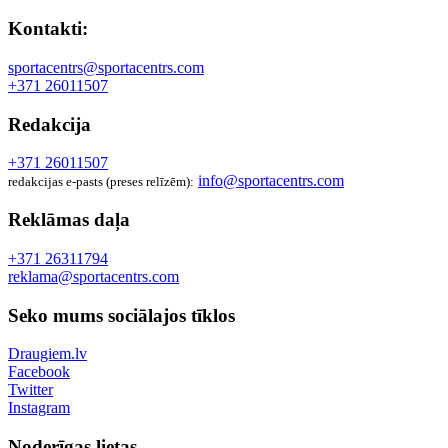
Kontakti:
sportacentrs@sportacentrs.com
+371 26011507
Redakcija
+371 26011507
info@sportacentrs.com
redakcijas e-pasts (preses relīzēm):
Reklāmas daļa
+371 26311794
reklama@sportacentrs.com
Seko mums sociālajos tīklos
Draugiem.lv
Facebook
Twitter
Instagram
Noderīgas lietas