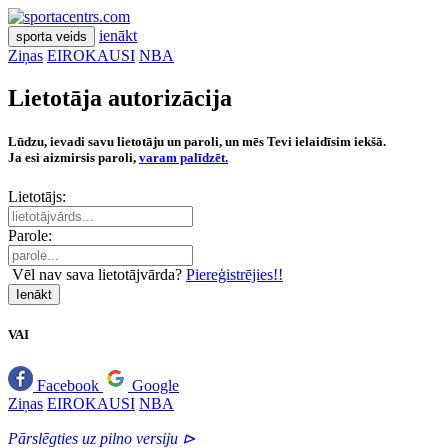
ienākt
sporta veids
Ziņas
EIROKAUSI
NBA
Lietotāja autorizācija
Lūdzu, ievadi savu lietotāju un paroli, un mēs Tevi ielaidīsim iekšā.
Ja esi aizmirsis paroli,
varam palīdzēt.
Lietotājs:
Parole:
Vēl nav sava lietotājvārda?
Piereģistrējies!!
Ienākt
VAI
Facebook
Google
Ziņas
EIROKAUSI
NBA
Pārslēgties uz pilno versiju ⊳