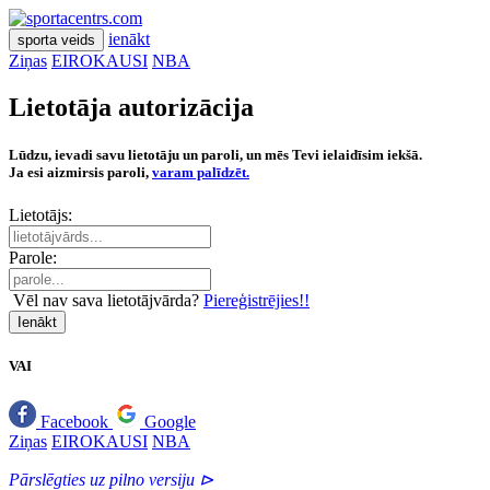
ienākt
sporta veids
Ziņas
EIROKAUSI
NBA
Lietotāja autorizācija
Lūdzu, ievadi savu lietotāju un paroli, un mēs Tevi ielaidīsim iekšā.
Ja esi aizmirsis paroli,
varam palīdzēt.
Lietotājs:
Parole:
Vēl nav sava lietotājvārda?
Piereģistrējies!!
Ienākt
VAI
Facebook
Google
Ziņas
EIROKAUSI
NBA
Pārslēgties uz pilno versiju ⊳