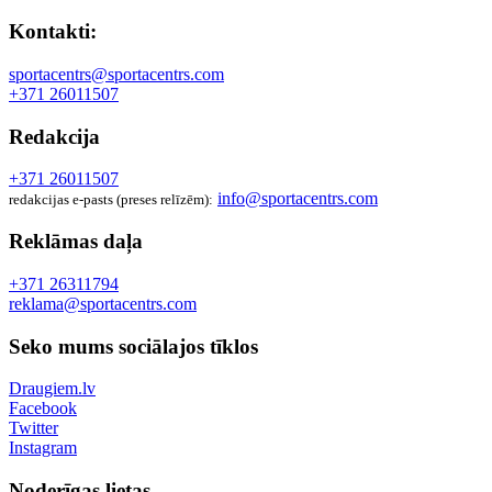
Kontakti:
sportacentrs@sportacentrs.com
+371 26011507
Redakcija
+371 26011507
info@sportacentrs.com
redakcijas e-pasts (preses relīzēm):
Reklāmas daļa
+371 26311794
reklama@sportacentrs.com
Seko mums sociālajos tīklos
Draugiem.lv
Facebook
Twitter
Instagram
Noderīgas lietas