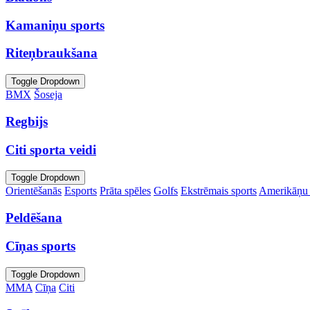
Kamaniņu sports
Riteņbraukšana
Toggle Dropdown
BMX
Šoseja
Regbijs
Citi sporta veidi
Toggle Dropdown
Orientēšanās
Esports
Prāta spēles
Golfs
Ekstrēmais sports
Amerikāņu 
Peldēšana
Cīņas sports
Toggle Dropdown
MMA
Cīņa
Citi