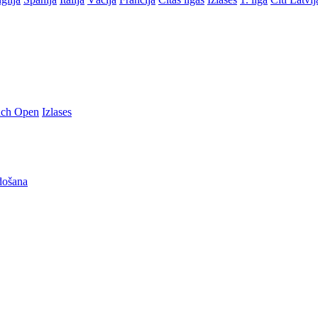
nch Open
Izlases
došana