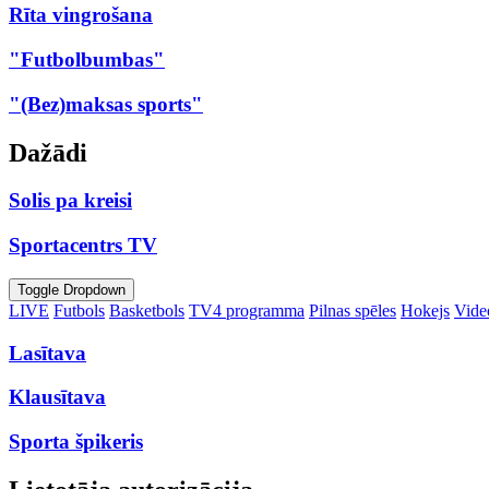
Rīta vingrošana
"Futbolbumbas"
"(Bez)maksas sports"
Dažādi
Solis pa kreisi
Sportacentrs TV
Toggle Dropdown
LIVE
Futbols
Basketbols
TV4 programma
Pilnas spēles
Hokejs
Video
Lasītava
Klausītava
Sporta špikeris