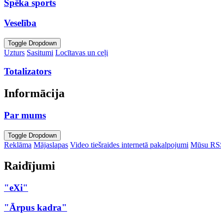
Spēka sports
Veselība
Toggle Dropdown
Uzturs
Sasitumi
Locītavas un ceļi
Totalizators
Informācija
Par mums
Toggle Dropdown
Reklāma
Mājaslapas
Video tiešraides internetā pakalpojumi
Mūsu RS
Raidījumi
"eXi"
"Ārpus kadra"