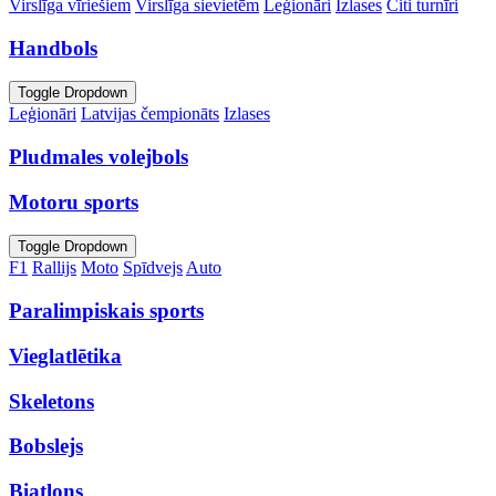
Virslīga vīriešiem
Virslīga sievietēm
Leģionāri
Izlases
Citi turnīri
Handbols
Toggle Dropdown
Leģionāri
Latvijas čempionāts
Izlases
Pludmales volejbols
Motoru sports
Toggle Dropdown
F1
Rallijs
Moto
Spīdvejs
Auto
Paralimpiskais sports
Vieglatlētika
Skeletons
Bobslejs
Biatlons