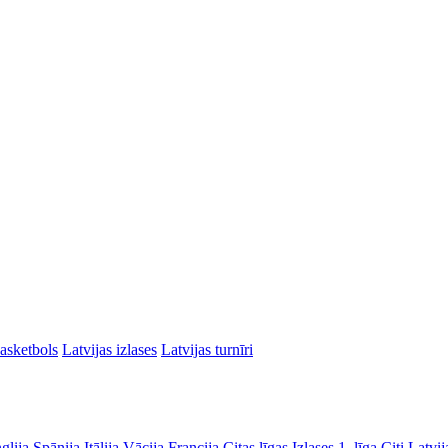
asketbols
Latvijas izlases
Latvijas turnīri
glija
Spānija
Itālija
Vācija
Francija
Citas līgas
Izlases
1. līga
Citi Latvij