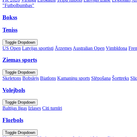
"Futbolbumbas"
Bokss
Teniss
Toggle Dropdown
US Open
Latvijas sportisti
Ārzemes
Australian Open
Vimbldona
Fre
Ziemas sports
Toggle Dropdown
Skeletons
Bobslejs
Biatlons
Kamaniņu sports
Slēpošana
Šorttreks
Sli
Volejbols
Toggle Dropdown
Baltijas līgas
Izlases
Citi turnīri
Florbols
Toggle Dropdown