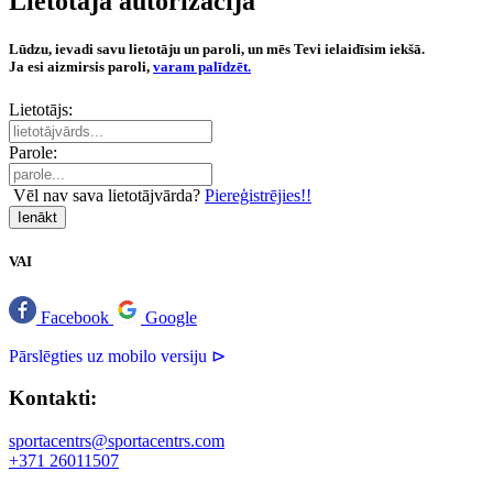
Lietotāja autorizācija
Lūdzu, ievadi savu lietotāju un paroli, un mēs Tevi ielaidīsim iekšā.
Ja esi aizmirsis paroli,
varam palīdzēt.
Lietotājs:
Parole:
Vēl nav sava lietotājvārda?
Piereģistrējies!!
Ienākt
VAI
Facebook
Google
Pārslēgties uz mobilo versiju ⊳
Kontakti:
sportacentrs@sportacentrs.com
+371 26011507