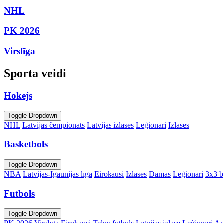
NHL
PK 2026
Virslīga
Sporta veidi
Hokejs
Toggle Dropdown
NHL
Latvijas čempionāts
Latvijas izlases
Leģionāri
Izlases
Basketbols
Toggle Dropdown
NBA
Latvijas-Igaunijas līga
Eirokausi
Izlases
Dāmas
Leģionāri
3x3 b
Futbols
Toggle Dropdown
PK 2026
Virslīga
Eirokausi
Telpu futbols
Latvijas izlase
Leģionāri
An