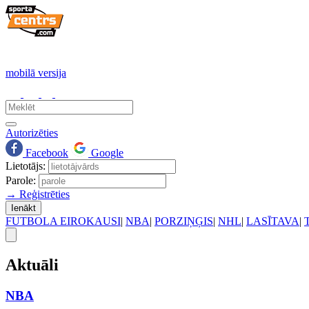
mobilā versija
Autorizēties
Facebook
Google
Lietotājs:
Parole:
→ Reģistrēties
Ienākt
FUTBOLA EIROKAUSI
|
NBA
|
PORZIŅĢIS
|
NHL
|
LASĪTAVA
|
Aktuāli
NBA