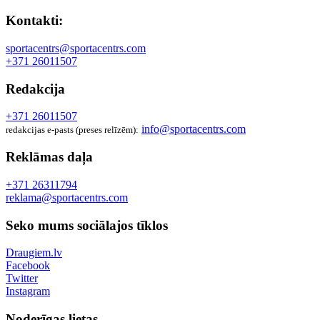
Kontakti:
sportacentrs@sportacentrs.com
+371 26011507
Redakcija
+371 26011507
info@sportacentrs.com
redakcijas e-pasts (preses relīzēm):
Reklāmas daļa
+371 26311794
reklama@sportacentrs.com
Seko mums sociālajos tīklos
Draugiem.lv
Facebook
Twitter
Instagram
Noderīgas lietas