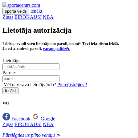
ienākt
sporta veids
Ziņas
EIROKAUSI
NBA
Lietotāja autorizācija
Lūdzu, ievadi savu lietotāju un paroli, un mēs Tevi ielaidīsim iekšā.
Ja esi aizmirsis paroli,
varam palīdzēt.
Lietotājs:
Parole:
Vēl nav sava lietotājvārda?
Piereģistrējies!!
Ienākt
VAI
Facebook
Google
Ziņas
EIROKAUSI
NBA
Pārslēgties uz pilno versiju ⊳