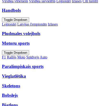
Virslīga vīriešiem
Virslīga sievietēm
Leģionāri
Izlases
Citi turnīri
Handbols
Toggle Dropdown
Leģionāri
Latvijas čempionāts
Izlases
Pludmales volejbols
Motoru sports
Toggle Dropdown
F1
Rallijs
Moto
Spīdvejs
Auto
Paralimpiskais sports
Vieglatlētika
Skeletons
Bobslejs
Biatlons