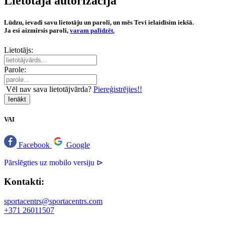
Lietotāja autorizācija
Lūdzu, ievadi savu lietotāju un paroli, un mēs Tevi ielaidīsim iekšā.
Ja esi aizmirsis paroli,
varam palīdzēt.
Lietotājs:
Parole:
Vēl nav sava lietotājvārda?
Piereģistrējies!!
Ienākt
VAI
Facebook
Google
Pārslēgties uz mobilo versiju ⊳
Kontakti:
sportacentrs@sportacentrs.com
+371 26011507