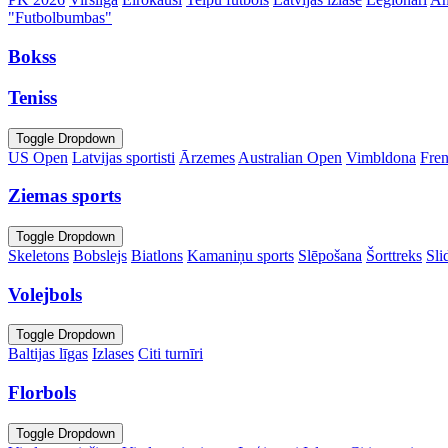
"Futbolbumbas"
Bokss
Teniss
Toggle Dropdown
US Open
Latvijas sportisti
Ārzemes
Australian Open
Vimbldona
Fre
Ziemas sports
Toggle Dropdown
Skeletons
Bobslejs
Biatlons
Kamaniņu sports
Slēpošana
Šorttreks
Sli
Volejbols
Toggle Dropdown
Baltijas līgas
Izlases
Citi turnīri
Florbols
Toggle Dropdown