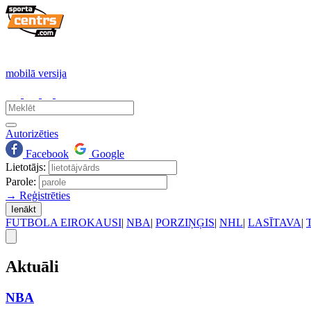
mobilā versija
Autorizēties
Facebook
Google
Lietotājs:
Parole:
→ Reģistrēties
Ienākt
FUTBOLA EIROKAUSI
|
NBA
|
PORZIŅĢIS
|
NHL
|
LASĪTAVA
|
Aktuāli
NBA