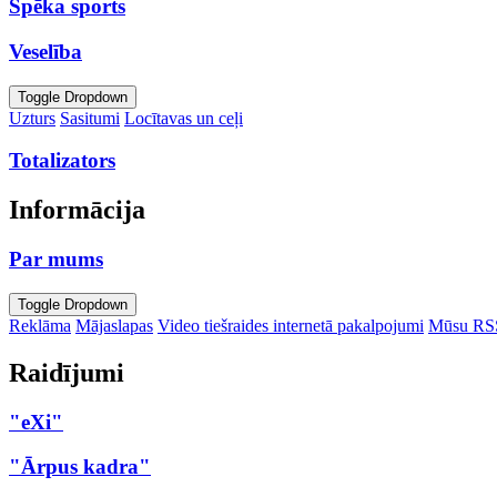
Spēka sports
Veselība
Toggle Dropdown
Uzturs
Sasitumi
Locītavas un ceļi
Totalizators
Informācija
Par mums
Toggle Dropdown
Reklāma
Mājaslapas
Video tiešraides internetā pakalpojumi
Mūsu RS
Raidījumi
"eXi"
"Ārpus kadra"