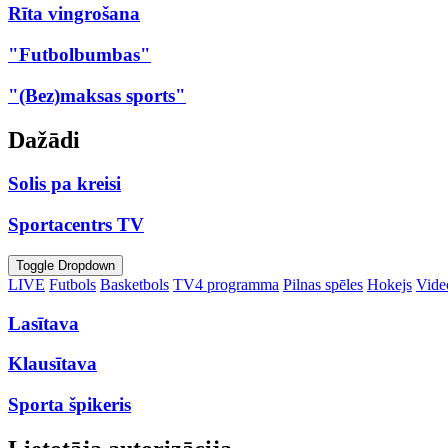
Rīta vingrošana
"Futbolbumbas"
"(Bez)maksas sports"
Dažādi
Solis pa kreisi
Sportacentrs TV
Toggle Dropdown
LIVE
Futbols
Basketbols
TV4 programma
Pilnas spēles
Hokejs
Video
Lasītava
Klausītava
Sporta špikeris