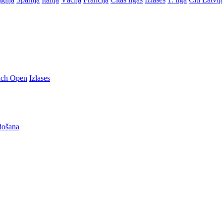
nch Open
Izlases
došana