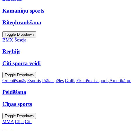
Kamaniņu sports
Riteņbraukšana
Toggle Dropdown
BMX
Šoseja
Regbijs
Citi sporta veidi
Toggle Dropdown
Orientēšanās
Esports
Prāta spēles
Golfs
Ekstrēmais sports
Amerikāņu 
Peldēšana
Cīņas sports
Toggle Dropdown
MMA
Cīņa
Citi