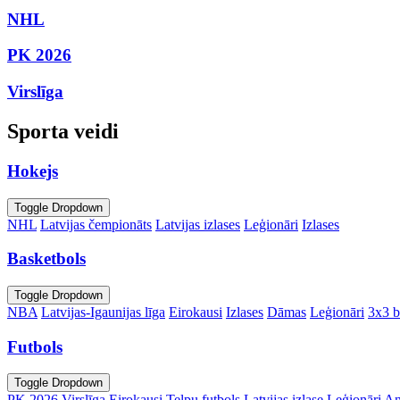
NHL
PK 2026
Virslīga
Sporta veidi
Hokejs
Toggle Dropdown
NHL
Latvijas čempionāts
Latvijas izlases
Leģionāri
Izlases
Basketbols
Toggle Dropdown
NBA
Latvijas-Igaunijas līga
Eirokausi
Izlases
Dāmas
Leģionāri
3x3 b
Futbols
Toggle Dropdown
PK 2026
Virslīga
Eirokausi
Telpu futbols
Latvijas izlase
Leģionāri
An