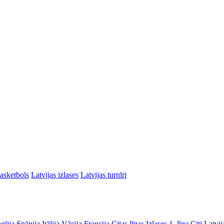
asketbols
Latvijas izlases
Latvijas turnīri
glija
Spānija
Itālija
Vācija
Francija
Citas līgas
Izlases
1. līga
Citi Latvij