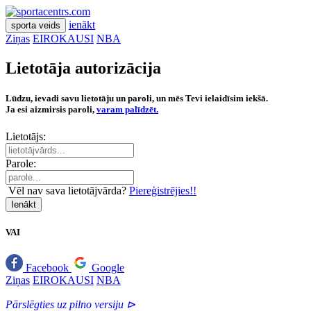
ienākt
sporta veids
Ziņas
EIROKAUSI
NBA
Lietotāja autorizācija
Lūdzu, ievadi savu lietotāju un paroli, un mēs Tevi ielaidīsim iekšā.
Ja esi aizmirsis paroli,
varam palīdzēt.
Lietotājs:
Parole:
Vēl nav sava lietotājvārda?
Piereģistrējies!!
Ienākt
VAI
Facebook
Google
Ziņas
EIROKAUSI
NBA
Pārslēgties uz pilno versiju ⊳