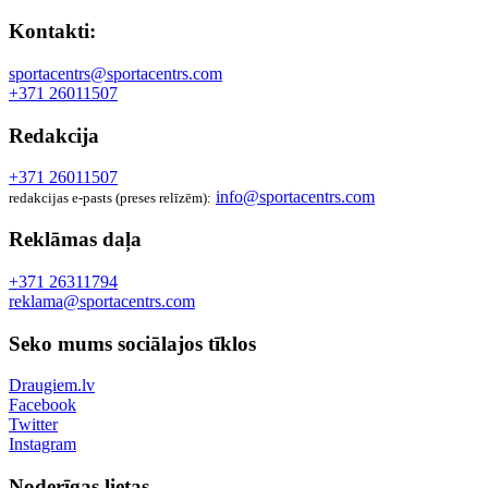
Kontakti:
sportacentrs@sportacentrs.com
+371 26011507
Redakcija
+371 26011507
info@sportacentrs.com
redakcijas e-pasts (preses relīzēm):
Reklāmas daļa
+371 26311794
reklama@sportacentrs.com
Seko mums sociālajos tīklos
Draugiem.lv
Facebook
Twitter
Instagram
Noderīgas lietas