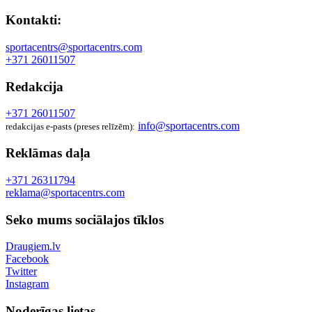
Kontakti:
sportacentrs@sportacentrs.com
+371 26011507
Redakcija
+371 26011507
info@sportacentrs.com
redakcijas e-pasts (preses relīzēm):
Reklāmas daļa
+371 26311794
reklama@sportacentrs.com
Seko mums sociālajos tīklos
Draugiem.lv
Facebook
Twitter
Instagram
Noderīgas lietas