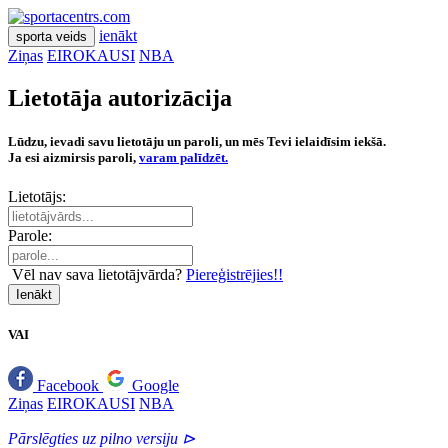
ienākt
sporta veids
Ziņas
EIROKAUSI
NBA
Lietotāja autorizācija
Lūdzu, ievadi savu lietotāju un paroli, un mēs Tevi ielaidīsim iekšā.
Ja esi aizmirsis paroli,
varam palīdzēt.
Lietotājs:
Parole:
Vēl nav sava lietotājvārda?
Piereģistrējies!!
Ienākt
VAI
Facebook
Google
Ziņas
EIROKAUSI
NBA
Pārslēgties uz pilno versiju ⊳