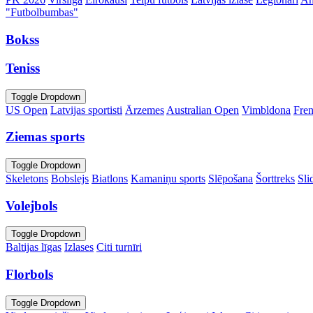
"Futbolbumbas"
Bokss
Teniss
Toggle Dropdown
US Open
Latvijas sportisti
Ārzemes
Australian Open
Vimbldona
Fre
Ziemas sports
Toggle Dropdown
Skeletons
Bobslejs
Biatlons
Kamaniņu sports
Slēpošana
Šorttreks
Sli
Volejbols
Toggle Dropdown
Baltijas līgas
Izlases
Citi turnīri
Florbols
Toggle Dropdown