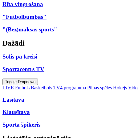
Rīta vingrošana
"Futbolbumbas"
"(Bez)maksas sports"
Dažādi
Solis pa kreisi
Sportacentrs TV
Toggle Dropdown
LIVE
Futbols
Basketbols
TV4 programma
Pilnas spēles
Hokejs
Video
Lasītava
Klausītava
Sporta špikeris