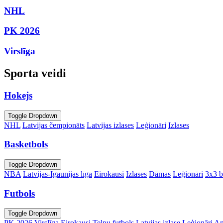
NHL
PK 2026
Virslīga
Sporta veidi
Hokejs
Toggle Dropdown
NHL
Latvijas čempionāts
Latvijas izlases
Leģionāri
Izlases
Basketbols
Toggle Dropdown
NBA
Latvijas-Igaunijas līga
Eirokausi
Izlases
Dāmas
Leģionāri
3x3 b
Futbols
Toggle Dropdown
PK 2026
Virslīga
Eirokausi
Telpu futbols
Latvijas izlase
Leģionāri
An