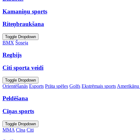
Kamaniņu sports
Riteņbraukšana
Toggle Dropdown
BMX
Šoseja
Regbijs
Citi sporta veidi
Toggle Dropdown
Orientēšanās
Esports
Prāta spēles
Golfs
Ekstrēmais sports
Amerikāņu 
Peldēšana
Cīņas sports
Toggle Dropdown
MMA
Cīņa
Citi