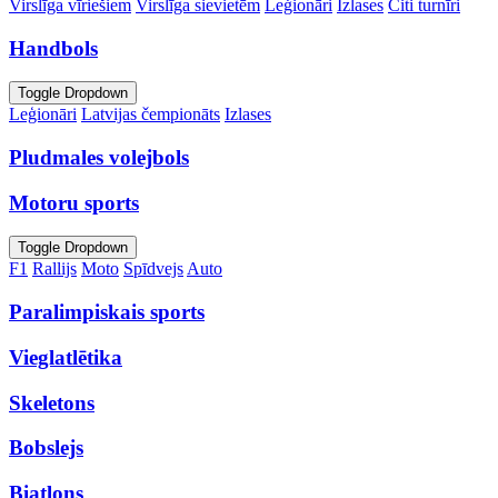
Virslīga vīriešiem
Virslīga sievietēm
Leģionāri
Izlases
Citi turnīri
Handbols
Toggle Dropdown
Leģionāri
Latvijas čempionāts
Izlases
Pludmales volejbols
Motoru sports
Toggle Dropdown
F1
Rallijs
Moto
Spīdvejs
Auto
Paralimpiskais sports
Vieglatlētika
Skeletons
Bobslejs
Biatlons