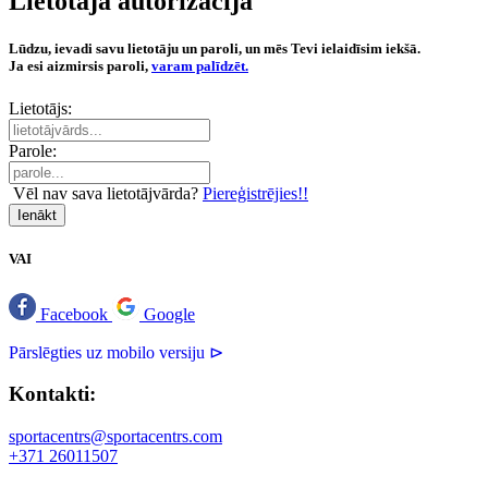
Lietotāja autorizācija
Lūdzu, ievadi savu lietotāju un paroli, un mēs Tevi ielaidīsim iekšā.
Ja esi aizmirsis paroli,
varam palīdzēt.
Lietotājs:
Parole:
Vēl nav sava lietotājvārda?
Piereģistrējies!!
Ienākt
VAI
Facebook
Google
Pārslēgties uz mobilo versiju ⊳
Kontakti:
sportacentrs@sportacentrs.com
+371 26011507