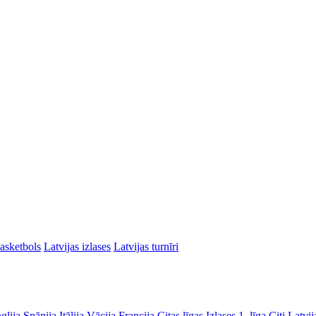
asketbols
Latvijas izlases
Latvijas turnīri
glija
Spānija
Itālija
Vācija
Francija
Citas līgas
Izlases
1. līga
Citi Latvij