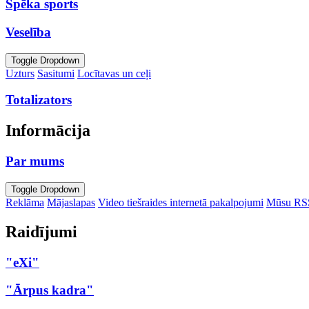
Spēka sports
Veselība
Toggle Dropdown
Uzturs
Sasitumi
Locītavas un ceļi
Totalizators
Informācija
Par mums
Toggle Dropdown
Reklāma
Mājaslapas
Video tiešraides internetā pakalpojumi
Mūsu RS
Raidījumi
"eXi"
"Ārpus kadra"