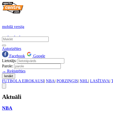
mobilā versija
Autorizēties
Facebook
Google
Lietotājs:
Parole:
→ Reģistrēties
Ienākt
FUTBOLA EIROKAUSI
|
NBA
|
PORZIŅĢIS
|
NHL
|
LASĪTAVA
|
Aktuāli
NBA