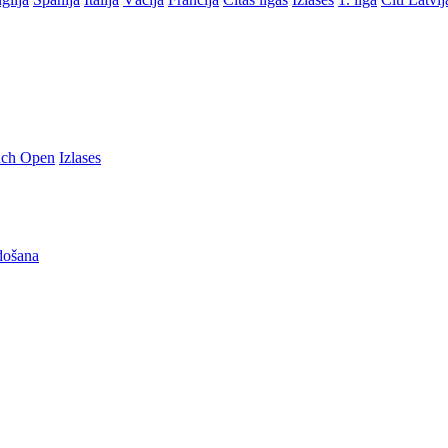
nch Open
Izlases
došana