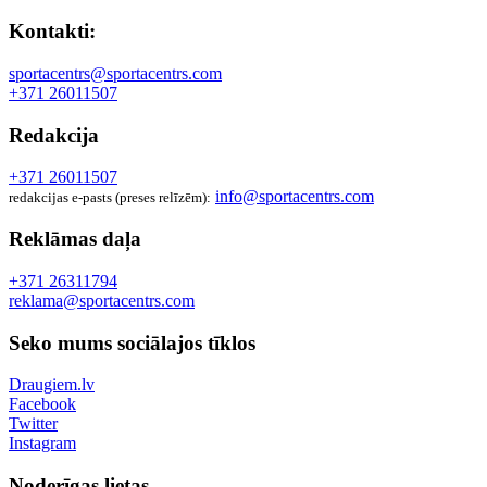
Kontakti:
sportacentrs@sportacentrs.com
+371 26011507
Redakcija
+371 26011507
info@sportacentrs.com
redakcijas e-pasts (preses relīzēm):
Reklāmas daļa
+371 26311794
reklama@sportacentrs.com
Seko mums sociālajos tīklos
Draugiem.lv
Facebook
Twitter
Instagram
Noderīgas lietas