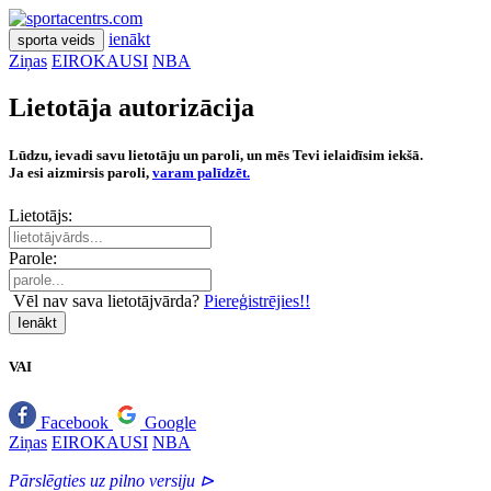
ienākt
sporta veids
Ziņas
EIROKAUSI
NBA
Lietotāja autorizācija
Lūdzu, ievadi savu lietotāju un paroli, un mēs Tevi ielaidīsim iekšā.
Ja esi aizmirsis paroli,
varam palīdzēt.
Lietotājs:
Parole:
Vēl nav sava lietotājvārda?
Piereģistrējies!!
Ienākt
VAI
Facebook
Google
Ziņas
EIROKAUSI
NBA
Pārslēgties uz pilno versiju ⊳