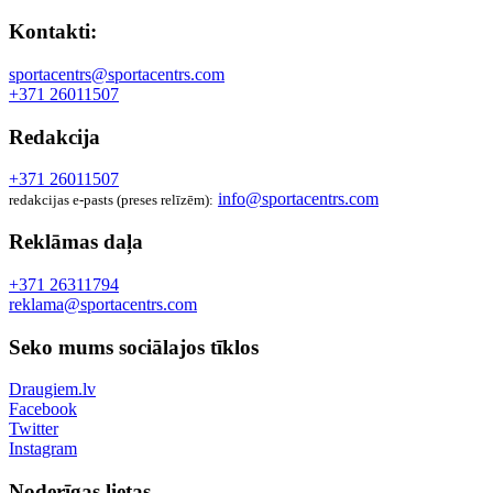
Kontakti:
sportacentrs@sportacentrs.com
+371 26011507
Redakcija
+371 26011507
info@sportacentrs.com
redakcijas e-pasts (preses relīzēm):
Reklāmas daļa
+371 26311794
reklama@sportacentrs.com
Seko mums sociālajos tīklos
Draugiem.lv
Facebook
Twitter
Instagram
Noderīgas lietas