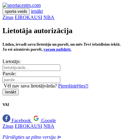
ienākt
sporta veids
Ziņas
EIROKAUSI
NBA
Lietotāja autorizācija
Lūdzu, ievadi savu lietotāju un paroli, un mēs Tevi ielaidīsim iekšā.
Ja esi aizmirsis paroli,
varam palīdzēt.
Lietotājs:
Parole:
Vēl nav sava lietotājvārda?
Piereģistrējies!!
Ienākt
VAI
Facebook
Google
Ziņas
EIROKAUSI
NBA
Pārslēgties uz pilno versiju ⊳