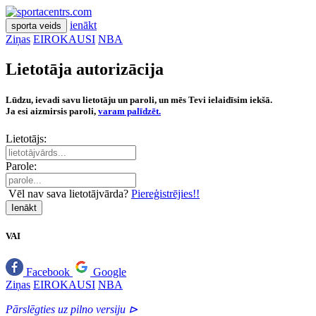
ienākt
sporta veids
Ziņas
EIROKAUSI
NBA
Lietotāja autorizācija
Lūdzu, ievadi savu lietotāju un paroli, un mēs Tevi ielaidīsim iekšā.
Ja esi aizmirsis paroli,
varam palīdzēt.
Lietotājs:
Parole:
Vēl nav sava lietotājvārda?
Piereģistrējies!!
Ienākt
VAI
Facebook
Google
Ziņas
EIROKAUSI
NBA
Pārslēgties uz pilno versiju ⊳