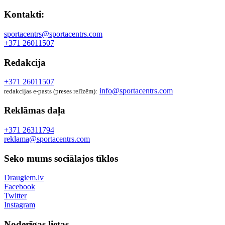
Kontakti:
sportacentrs@sportacentrs.com
+371 26011507
Redakcija
+371 26011507
info@sportacentrs.com
redakcijas e-pasts (preses relīzēm):
Reklāmas daļa
+371 26311794
reklama@sportacentrs.com
Seko mums sociālajos tīklos
Draugiem.lv
Facebook
Twitter
Instagram
Noderīgas lietas