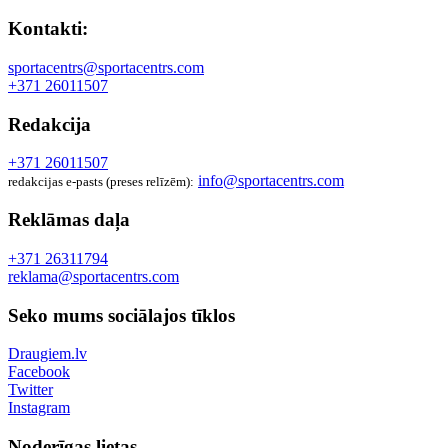
Kontakti:
sportacentrs@sportacentrs.com
+371 26011507
Redakcija
+371 26011507
info@sportacentrs.com
redakcijas e-pasts (preses relīzēm):
Reklāmas daļa
+371 26311794
reklama@sportacentrs.com
Seko mums sociālajos tīklos
Draugiem.lv
Facebook
Twitter
Instagram
Noderīgas lietas