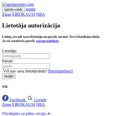
ienākt
sporta veids
Ziņas
EIROKAUSI
NBA
Lietotāja autorizācija
Lūdzu, ievadi savu lietotāju un paroli, un mēs Tevi ielaidīsim iekšā.
Ja esi aizmirsis paroli,
varam palīdzēt.
Lietotājs:
Parole:
Vēl nav sava lietotājvārda?
Piereģistrējies!!
Ienākt
VAI
Facebook
Google
Ziņas
EIROKAUSI
NBA
Pārslēgties uz pilno versiju ⊳