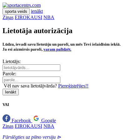
ienākt
sporta veids
Ziņas
EIROKAUSI
NBA
Lietotāja autorizācija
Lūdzu, ievadi savu lietotāju un paroli, un mēs Tevi ielaidīsim iekšā.
Ja esi aizmirsis paroli,
varam palīdzēt.
Lietotājs:
Parole:
Vēl nav sava lietotājvārda?
Piereģistrējies!!
Ienākt
VAI
Facebook
Google
Ziņas
EIROKAUSI
NBA
Pārslēgties uz pilno versiju ⊳