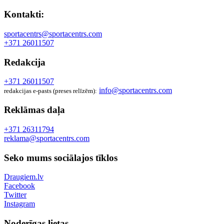
Kontakti:
sportacentrs@sportacentrs.com
+371 26011507
Redakcija
+371 26011507
info@sportacentrs.com
redakcijas e-pasts (preses relīzēm):
Reklāmas daļa
+371 26311794
reklama@sportacentrs.com
Seko mums sociālajos tīklos
Draugiem.lv
Facebook
Twitter
Instagram
Noderīgas lietas