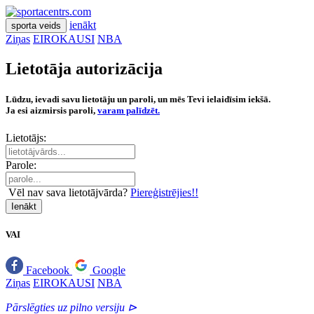
ienākt
sporta veids
Ziņas
EIROKAUSI
NBA
Lietotāja autorizācija
Lūdzu, ievadi savu lietotāju un paroli, un mēs Tevi ielaidīsim iekšā.
Ja esi aizmirsis paroli,
varam palīdzēt.
Lietotājs:
Parole:
Vēl nav sava lietotājvārda?
Piereģistrējies!!
Ienākt
VAI
Facebook
Google
Ziņas
EIROKAUSI
NBA
Pārslēgties uz pilno versiju ⊳