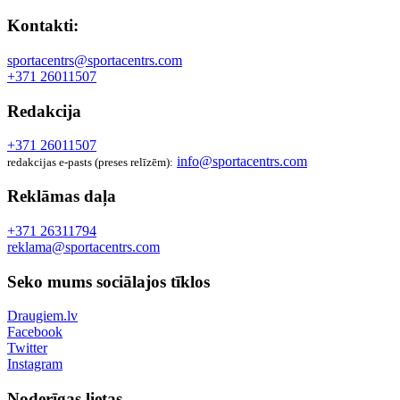
Kontakti:
sportacentrs@sportacentrs.com
+371 26011507
Redakcija
+371 26011507
info@sportacentrs.com
redakcijas e-pasts (preses relīzēm):
Reklāmas daļa
+371 26311794
reklama@sportacentrs.com
Seko mums sociālajos tīklos
Draugiem.lv
Facebook
Twitter
Instagram
Noderīgas lietas