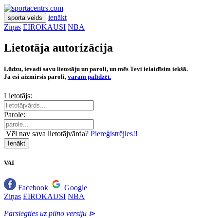
ienākt
sporta veids
Ziņas
EIROKAUSI
NBA
Lietotāja autorizācija
Lūdzu, ievadi savu lietotāju un paroli, un mēs Tevi ielaidīsim iekšā.
Ja esi aizmirsis paroli,
varam palīdzēt.
Lietotājs:
Parole:
Vēl nav sava lietotājvārda?
Piereģistrējies!!
Ienākt
VAI
Facebook
Google
Ziņas
EIROKAUSI
NBA
Pārslēgties uz pilno versiju ⊳