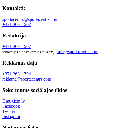
Kontakti:
sportacentrs@sportacentrs.com
+371 26011507
Redakcija
+371 26011507
info@sportacentrs.com
redakcijas e-pasts (preses relīzēm):
Reklāmas daļa
+371 26311794
reklama@sportacentrs.com
Seko mums sociālajos tīklos
Draugiem.lv
Facebook
Twitter
Instagram
Noderīgas lietas