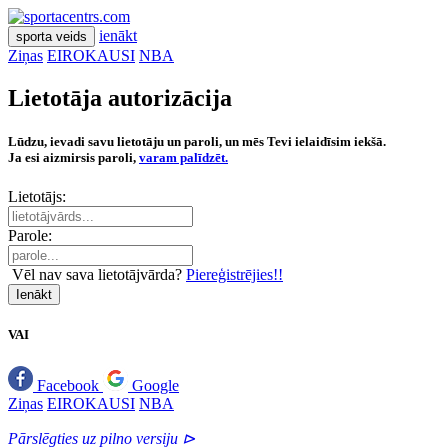
ienākt
sporta veids
Ziņas
EIROKAUSI
NBA
Lietotāja autorizācija
Lūdzu, ievadi savu lietotāju un paroli, un mēs Tevi ielaidīsim iekšā.
Ja esi aizmirsis paroli,
varam palīdzēt.
Lietotājs:
Parole:
Vēl nav sava lietotājvārda?
Piereģistrējies!!
Ienākt
VAI
Facebook
Google
Ziņas
EIROKAUSI
NBA
Pārslēgties uz pilno versiju ⊳