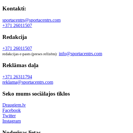
Kontakti:
sportacentrs@sportacentrs.com
+371 26011507
Redakcija
+371 26011507
info@sportacentrs.com
redakcijas e-pasts (preses relīzēm):
Reklāmas daļa
+371 26311794
reklama@sportacentrs.com
Seko mums sociālajos tīklos
Draugiem.lv
Facebook
Twitter
Instagram
Noderīgas lietas