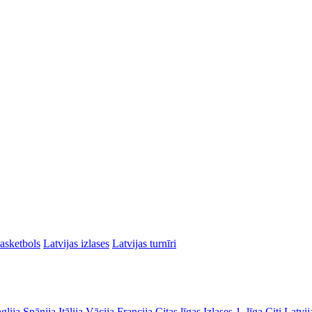
asketbols
Latvijas izlases
Latvijas turnīri
glija
Spānija
Itālija
Vācija
Francija
Citas līgas
Izlases
1. līga
Citi Latvij