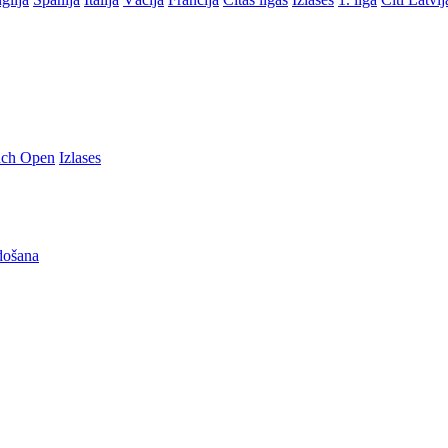
nch Open
Izlases
došana