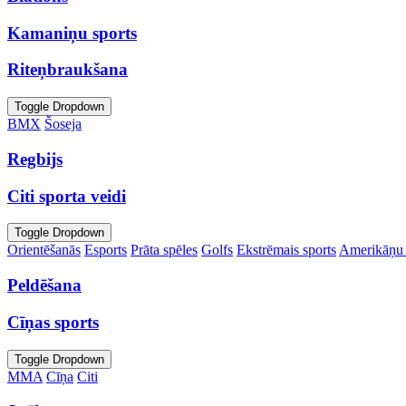
Kamaniņu sports
Riteņbraukšana
Toggle Dropdown
BMX
Šoseja
Regbijs
Citi sporta veidi
Toggle Dropdown
Orientēšanās
Esports
Prāta spēles
Golfs
Ekstrēmais sports
Amerikāņu 
Peldēšana
Cīņas sports
Toggle Dropdown
MMA
Cīņa
Citi