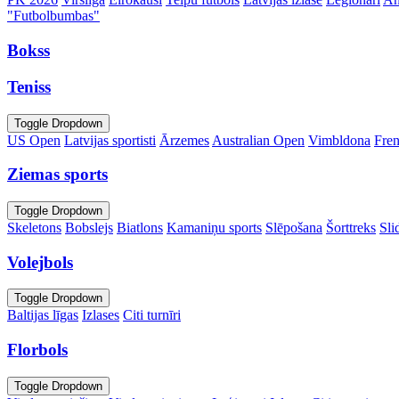
"Futbolbumbas"
Bokss
Teniss
Toggle Dropdown
US Open
Latvijas sportisti
Ārzemes
Australian Open
Vimbldona
Fre
Ziemas sports
Toggle Dropdown
Skeletons
Bobslejs
Biatlons
Kamaniņu sports
Slēpošana
Šorttreks
Sli
Volejbols
Toggle Dropdown
Baltijas līgas
Izlases
Citi turnīri
Florbols
Toggle Dropdown