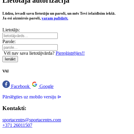
Lietotāja autorizācija
Lūdzu, ievadi savu lietotāju un paroli, un mēs Tevi ielaidīsim iekšā.
Ja esi aizmirsis paroli,
varam palīdzēt.
Lietotājs:
Parole:
Vēl nav sava lietotājvārda?
Piereģistrējies!!
Ienākt
VAI
Facebook
Google
Pārslēgties uz mobilo versiju ⊳
Kontakti:
sportacentrs@sportacentrs.com
+371 26011507