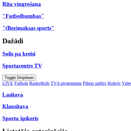
Rīta vingrošana
"Futbolbumbas"
"(Bez)maksas sports"
Dažādi
Solis pa kreisi
Sportacentrs TV
Toggle Dropdown
LIVE
Futbols
Basketbols
TV4 programma
Pilnas spēles
Hokejs
Video
Lasītava
Klausītava
Sporta špikeris