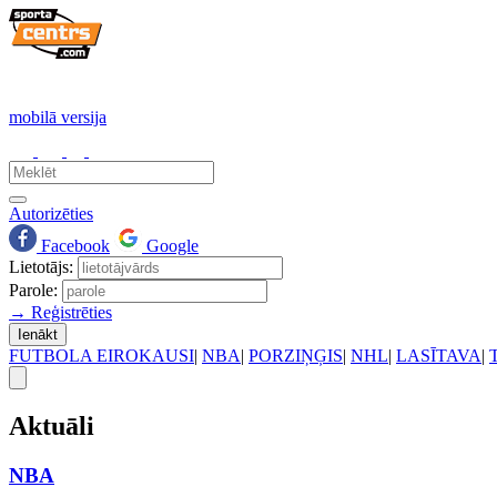
mobilā versija
Autorizēties
Facebook
Google
Lietotājs:
Parole:
→ Reģistrēties
Ienākt
FUTBOLA EIROKAUSI
|
NBA
|
PORZIŅĢIS
|
NHL
|
LASĪTAVA
|
Aktuāli
NBA