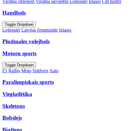
Virslīga vīriešiem
Virslīga sievietēm
Leģionāri
Izlases
Citi turnīri
Handbols
Toggle Dropdown
Leģionāri
Latvijas čempionāts
Izlases
Pludmales volejbols
Motoru sports
Toggle Dropdown
F1
Rallijs
Moto
Spīdvejs
Auto
Paralimpiskais sports
Vieglatlētika
Skeletons
Bobslejs
Biatlons