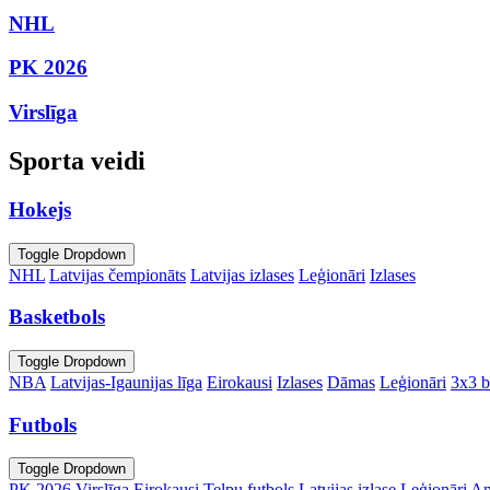
NHL
PK 2026
Virslīga
Sporta veidi
Hokejs
Toggle Dropdown
NHL
Latvijas čempionāts
Latvijas izlases
Leģionāri
Izlases
Basketbols
Toggle Dropdown
NBA
Latvijas-Igaunijas līga
Eirokausi
Izlases
Dāmas
Leģionāri
3x3 b
Futbols
Toggle Dropdown
PK 2026
Virslīga
Eirokausi
Telpu futbols
Latvijas izlase
Leģionāri
An