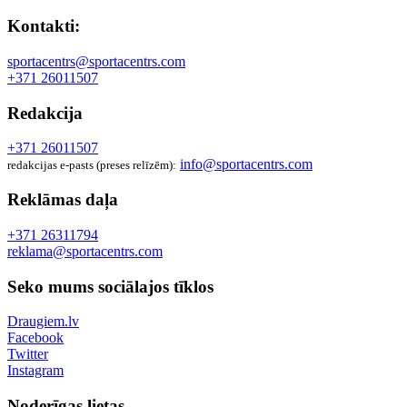
Kontakti:
sportacentrs@sportacentrs.com
+371 26011507
Redakcija
+371 26011507
info@sportacentrs.com
redakcijas e-pasts (preses relīzēm):
Reklāmas daļa
+371 26311794
reklama@sportacentrs.com
Seko mums sociālajos tīklos
Draugiem.lv
Facebook
Twitter
Instagram
Noderīgas lietas