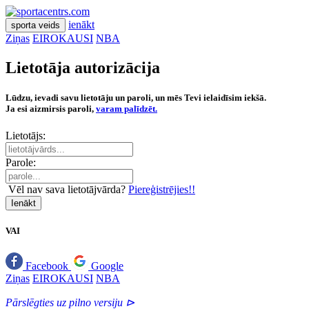
ienākt
sporta veids
Ziņas
EIROKAUSI
NBA
Lietotāja autorizācija
Lūdzu, ievadi savu lietotāju un paroli, un mēs Tevi ielaidīsim iekšā.
Ja esi aizmirsis paroli,
varam palīdzēt.
Lietotājs:
Parole:
Vēl nav sava lietotājvārda?
Piereģistrējies!!
Ienākt
VAI
Facebook
Google
Ziņas
EIROKAUSI
NBA
Pārslēgties uz pilno versiju ⊳