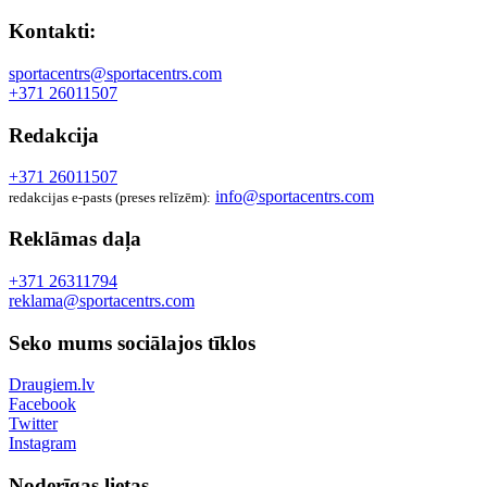
Kontakti:
sportacentrs@sportacentrs.com
+371 26011507
Redakcija
+371 26011507
info@sportacentrs.com
redakcijas e-pasts (preses relīzēm):
Reklāmas daļa
+371 26311794
reklama@sportacentrs.com
Seko mums sociālajos tīklos
Draugiem.lv
Facebook
Twitter
Instagram
Noderīgas lietas