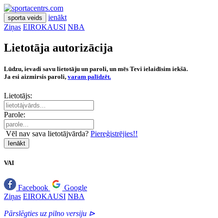
ienākt
sporta veids
Ziņas
EIROKAUSI
NBA
Lietotāja autorizācija
Lūdzu, ievadi savu lietotāju un paroli, un mēs Tevi ielaidīsim iekšā.
Ja esi aizmirsis paroli,
varam palīdzēt.
Lietotājs:
Parole:
Vēl nav sava lietotājvārda?
Piereģistrējies!!
Ienākt
VAI
Facebook
Google
Ziņas
EIROKAUSI
NBA
Pārslēgties uz pilno versiju ⊳