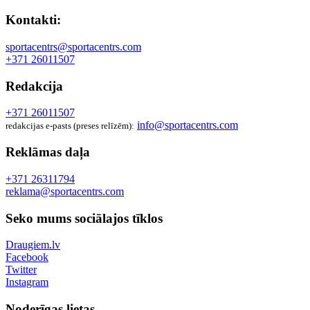
Kontakti:
sportacentrs@sportacentrs.com
+371 26011507
Redakcija
+371 26011507
info@sportacentrs.com
redakcijas e-pasts (preses relīzēm):
Reklāmas daļa
+371 26311794
reklama@sportacentrs.com
Seko mums sociālajos tīklos
Draugiem.lv
Facebook
Twitter
Instagram
Noderīgas lietas