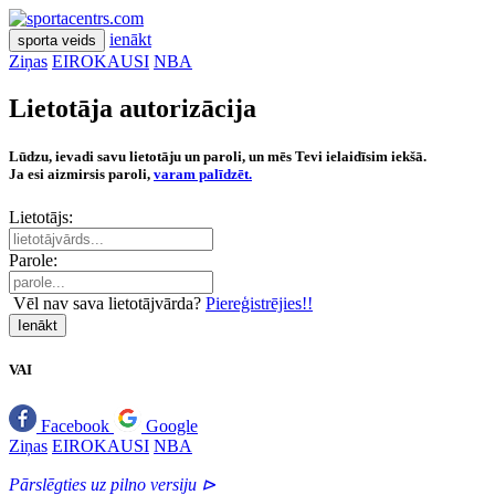
ienākt
sporta veids
Ziņas
EIROKAUSI
NBA
Lietotāja autorizācija
Lūdzu, ievadi savu lietotāju un paroli, un mēs Tevi ielaidīsim iekšā.
Ja esi aizmirsis paroli,
varam palīdzēt.
Lietotājs:
Parole:
Vēl nav sava lietotājvārda?
Piereģistrējies!!
Ienākt
VAI
Facebook
Google
Ziņas
EIROKAUSI
NBA
Pārslēgties uz pilno versiju ⊳