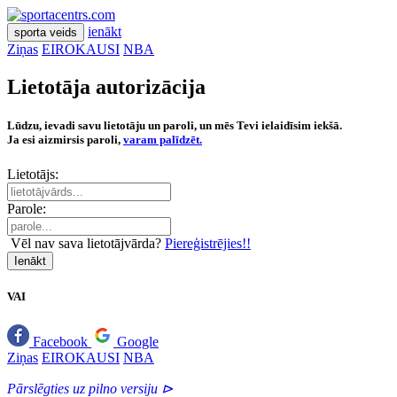
ienākt
sporta veids
Ziņas
EIROKAUSI
NBA
Lietotāja autorizācija
Lūdzu, ievadi savu lietotāju un paroli, un mēs Tevi ielaidīsim iekšā.
Ja esi aizmirsis paroli,
varam palīdzēt.
Lietotājs:
Parole:
Vēl nav sava lietotājvārda?
Piereģistrējies!!
Ienākt
VAI
Facebook
Google
Ziņas
EIROKAUSI
NBA
Pārslēgties uz pilno versiju ⊳