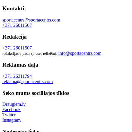
Kontakti:
sportacentrs@sportacentrs.com
+371 26011507
Redakcija
+371 26011507
info@sportacentrs.com
redakcijas e-pasts (preses relīzēm):
Reklāmas daļa
+371 26311794
reklama@sportacentrs.com
Seko mums sociālajos tīklos
Draugiem.lv
Facebook
Twitter
Instagram
Noderīgas lietas