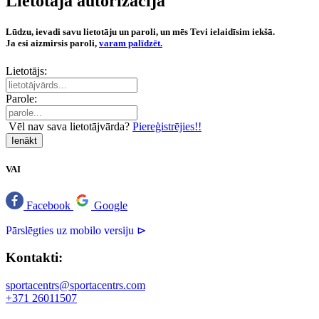
Lietotāja autorizācija
Lūdzu, ievadi savu lietotāju un paroli, un mēs Tevi ielaidīsim iekšā.
Ja esi aizmirsis paroli,
varam palīdzēt.
Lietotājs:
Parole:
Vēl nav sava lietotājvārda?
Piereģistrējies!!
Ienākt
VAI
Facebook
Google
Pārslēgties uz mobilo versiju ⊳
Kontakti:
sportacentrs@sportacentrs.com
+371 26011507