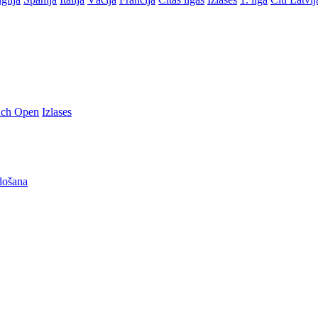
nch Open
Izlases
došana