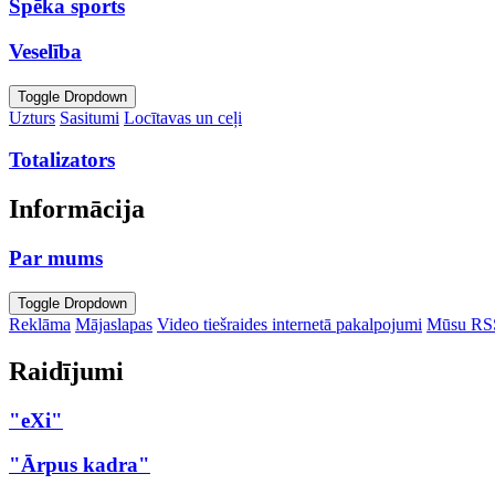
Spēka sports
Veselība
Toggle Dropdown
Uzturs
Sasitumi
Locītavas un ceļi
Totalizators
Informācija
Par mums
Toggle Dropdown
Reklāma
Mājaslapas
Video tiešraides internetā pakalpojumi
Mūsu RS
Raidījumi
"eXi"
"Ārpus kadra"