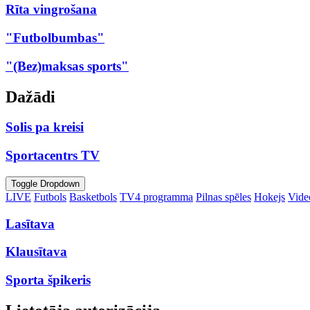
Rīta vingrošana
"Futbolbumbas"
"(Bez)maksas sports"
Dažādi
Solis pa kreisi
Sportacentrs TV
Toggle Dropdown
LIVE
Futbols
Basketbols
TV4 programma
Pilnas spēles
Hokejs
Video
Lasītava
Klausītava
Sporta špikeris