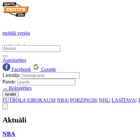
mobilā versija
Autorizēties
Facebook
Google
Lietotājs:
Parole:
→ Reģistrēties
Ienākt
FUTBOLA EIROKAUSI
|
NBA
|
PORZIŅĢIS
|
NHL
|
LASĪTAVA
|
Aktuāli
NBA