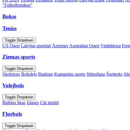
"Futbolbumbas"
Bokss
Teniss
Toggle Dropdown
US Open
Latvijas sportisti
Ārzemes
Australian Open
Vimbldona
Fre
Ziemas sports
Toggle Dropdown
Skeletons
Bobslejs
Biatlons
Kamaniņu sports
Slēpošana
Šorttreks
Sli
Volejbols
Toggle Dropdown
Baltijas līgas
Izlases
Citi turnīri
Florbols
Toggle Dropdown