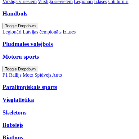
Virslīga vīriešiem
Virslīga sievietēm
Leģionāri
Izlases
Citi turnīri
Handbols
Toggle Dropdown
Leģionāri
Latvijas čempionāts
Izlases
Pludmales volejbols
Motoru sports
Toggle Dropdown
F1
Rallijs
Moto
Spīdvejs
Auto
Paralimpiskais sports
Vieglatlētika
Skeletons
Bobslejs
Biatlons