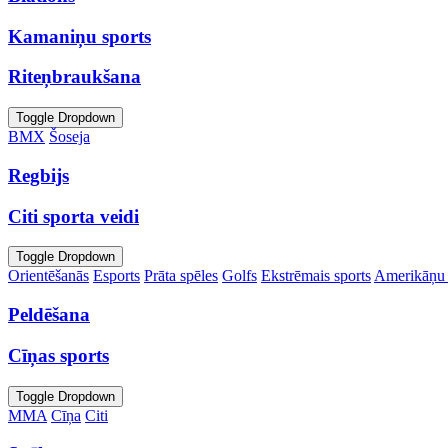
Kamaniņu sports
Riteņbraukšana
Toggle Dropdown
BMX
Šoseja
Regbijs
Citi sporta veidi
Toggle Dropdown
Orientēšanās
Esports
Prāta spēles
Golfs
Ekstrēmais sports
Amerikāņu 
Peldēšana
Cīņas sports
Toggle Dropdown
MMA
Cīņa
Citi