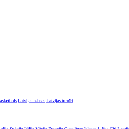
asketbols
Latvijas izlases
Latvijas turnīri
glija
Spānija
Itālija
Vācija
Francija
Citas līgas
Izlases
1. līga
Citi Latvij