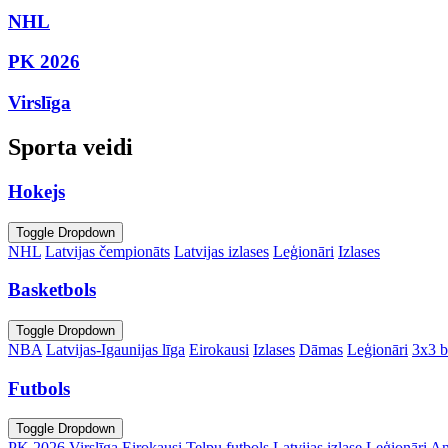
NHL
PK 2026
Virslīga
Sporta veidi
Hokejs
Toggle Dropdown
NHL
Latvijas čempionāts
Latvijas izlases
Leģionāri
Izlases
Basketbols
Toggle Dropdown
NBA
Latvijas-Igaunijas līga
Eirokausi
Izlases
Dāmas
Leģionāri
3x3 b
Futbols
Toggle Dropdown
PK 2026
Virslīga
Eirokausi
Telpu futbols
Latvijas izlase
Leģionāri
An