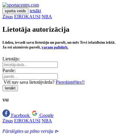
ienākt
sporta veids
Ziņas
EIROKAUSI
NBA
Lietotāja autorizācija
Lūdzu, ievadi savu lietotāju un paroli, un mēs Tevi ielaidīsim iekšā.
Ja esi aizmirsis paroli,
varam palīdzēt.
Lietotājs:
Parole:
Vēl nav sava lietotājvārda?
Piereģistrējies!!
Ienākt
VAI
Facebook
Google
Ziņas
EIROKAUSI
NBA
Pārslēgties uz pilno versiju ⊳