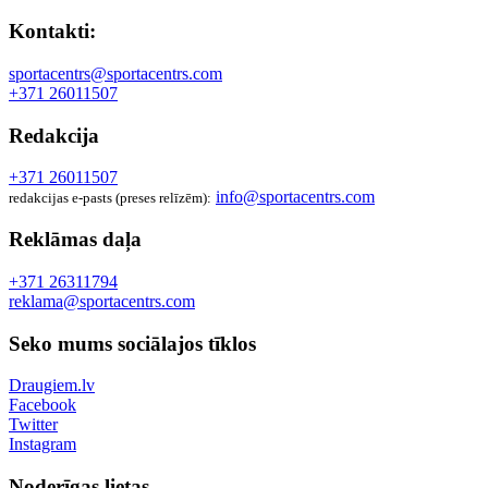
Kontakti:
sportacentrs@sportacentrs.com
+371 26011507
Redakcija
+371 26011507
info@sportacentrs.com
redakcijas e-pasts (preses relīzēm):
Reklāmas daļa
+371 26311794
reklama@sportacentrs.com
Seko mums sociālajos tīklos
Draugiem.lv
Facebook
Twitter
Instagram
Noderīgas lietas