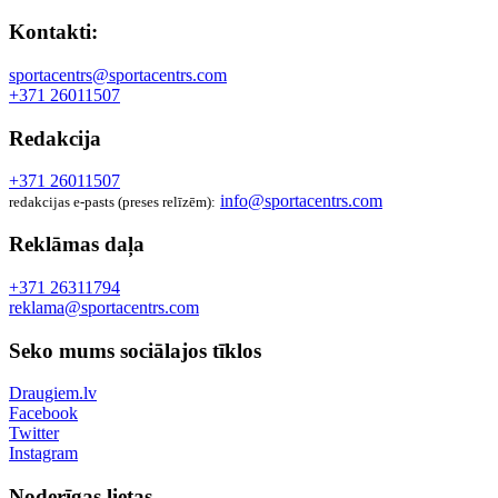
Kontakti:
sportacentrs@sportacentrs.com
+371 26011507
Redakcija
+371 26011507
info@sportacentrs.com
redakcijas e-pasts (preses relīzēm):
Reklāmas daļa
+371 26311794
reklama@sportacentrs.com
Seko mums sociālajos tīklos
Draugiem.lv
Facebook
Twitter
Instagram
Noderīgas lietas