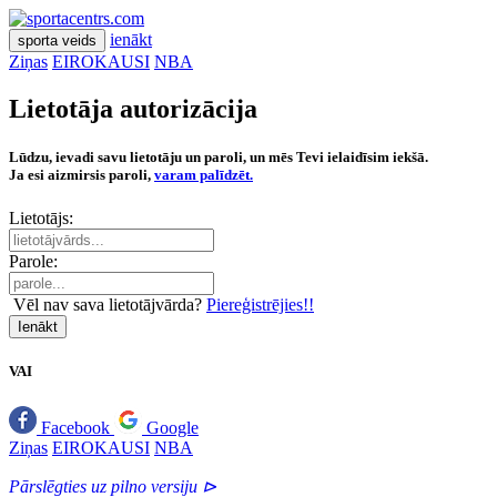
ienākt
sporta veids
Ziņas
EIROKAUSI
NBA
Lietotāja autorizācija
Lūdzu, ievadi savu lietotāju un paroli, un mēs Tevi ielaidīsim iekšā.
Ja esi aizmirsis paroli,
varam palīdzēt.
Lietotājs:
Parole:
Vēl nav sava lietotājvārda?
Piereģistrējies!!
Ienākt
VAI
Facebook
Google
Ziņas
EIROKAUSI
NBA
Pārslēgties uz pilno versiju ⊳