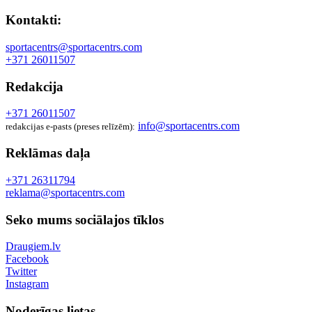
Kontakti:
sportacentrs@sportacentrs.com
+371 26011507
Redakcija
+371 26011507
info@sportacentrs.com
redakcijas e-pasts (preses relīzēm):
Reklāmas daļa
+371 26311794
reklama@sportacentrs.com
Seko mums sociālajos tīklos
Draugiem.lv
Facebook
Twitter
Instagram
Noderīgas lietas