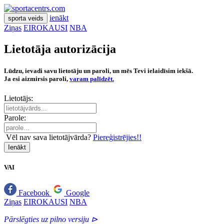
ienākt
sporta veids
Ziņas
EIROKAUSI
NBA
Lietotāja autorizācija
Lūdzu, ievadi savu lietotāju un paroli, un mēs Tevi ielaidīsim iekšā.
Ja esi aizmirsis paroli,
varam palīdzēt.
Lietotājs:
Parole:
Vēl nav sava lietotājvārda?
Piereģistrējies!!
Ienākt
VAI
Facebook
Google
Ziņas
EIROKAUSI
NBA
Pārslēgties uz pilno versiju ⊳