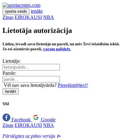
ienākt
sporta veids
Ziņas
EIROKAUSI
NBA
Lietotāja autorizācija
Lūdzu, ievadi savu lietotāju un paroli, un mēs Tevi ielaidīsim iekšā.
Ja esi aizmirsis paroli,
varam palīdzēt.
Lietotājs:
Parole:
Vēl nav sava lietotājvārda?
Piereģistrējies!!
Ienākt
VAI
Facebook
Google
Ziņas
EIROKAUSI
NBA
Pārslēgties uz pilno versiju ⊳