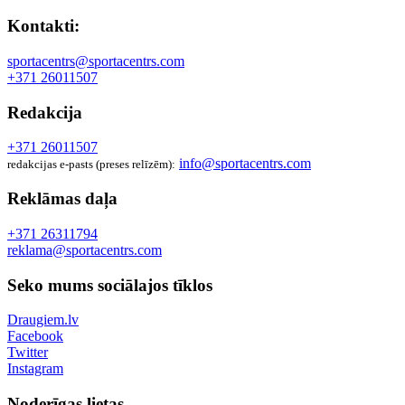
Kontakti:
sportacentrs@sportacentrs.com
+371 26011507
Redakcija
+371 26011507
info@sportacentrs.com
redakcijas e-pasts (preses relīzēm):
Reklāmas daļa
+371 26311794
reklama@sportacentrs.com
Seko mums sociālajos tīklos
Draugiem.lv
Facebook
Twitter
Instagram
Noderīgas lietas