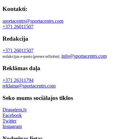
Kontakti:
sportacentrs@sportacentrs.com
+371 26011507
Redakcija
+371 26011507
info@sportacentrs.com
redakcijas e-pasts (preses relīzēm):
Reklāmas daļa
+371 26311794
reklama@sportacentrs.com
Seko mums sociālajos tīklos
Draugiem.lv
Facebook
Twitter
Instagram
Noderīgas lietas