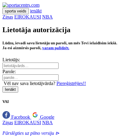
ienākt
sporta veids
Ziņas
EIROKAUSI
NBA
Lietotāja autorizācija
Lūdzu, ievadi savu lietotāju un paroli, un mēs Tevi ielaidīsim iekšā.
Ja esi aizmirsis paroli,
varam palīdzēt.
Lietotājs:
Parole:
Vēl nav sava lietotājvārda?
Piereģistrējies!!
Ienākt
VAI
Facebook
Google
Ziņas
EIROKAUSI
NBA
Pārslēgties uz pilno versiju ⊳