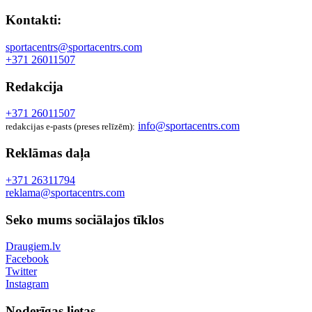
Kontakti:
sportacentrs@sportacentrs.com
+371 26011507
Redakcija
+371 26011507
info@sportacentrs.com
redakcijas e-pasts (preses relīzēm):
Reklāmas daļa
+371 26311794
reklama@sportacentrs.com
Seko mums sociālajos tīklos
Draugiem.lv
Facebook
Twitter
Instagram
Noderīgas lietas