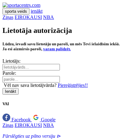
ienākt
sporta veids
Ziņas
EIROKAUSI
NBA
Lietotāja autorizācija
Lūdzu, ievadi savu lietotāju un paroli, un mēs Tevi ielaidīsim iekšā.
Ja esi aizmirsis paroli,
varam palīdzēt.
Lietotājs:
Parole:
Vēl nav sava lietotājvārda?
Piereģistrējies!!
Ienākt
VAI
Facebook
Google
Ziņas
EIROKAUSI
NBA
Pārslēgties uz pilno versiju ⊳