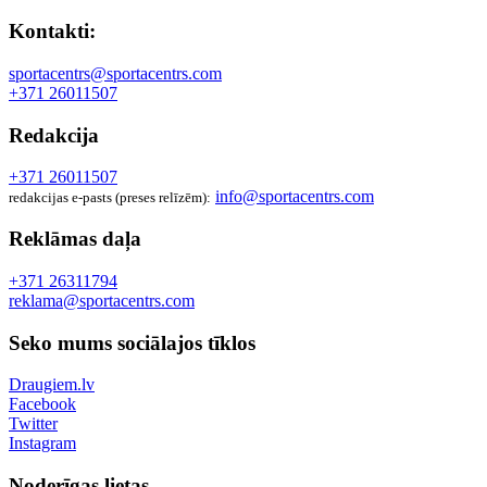
Kontakti:
sportacentrs@sportacentrs.com
+371 26011507
Redakcija
+371 26011507
info@sportacentrs.com
redakcijas e-pasts (preses relīzēm):
Reklāmas daļa
+371 26311794
reklama@sportacentrs.com
Seko mums sociālajos tīklos
Draugiem.lv
Facebook
Twitter
Instagram
Noderīgas lietas