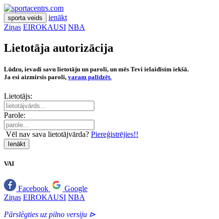
ienākt
sporta veids
Ziņas
EIROKAUSI
NBA
Lietotāja autorizācija
Lūdzu, ievadi savu lietotāju un paroli, un mēs Tevi ielaidīsim iekšā.
Ja esi aizmirsis paroli,
varam palīdzēt.
Lietotājs:
Parole:
Vēl nav sava lietotājvārda?
Piereģistrējies!!
Ienākt
VAI
Facebook
Google
Ziņas
EIROKAUSI
NBA
Pārslēgties uz pilno versiju ⊳