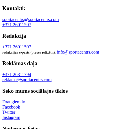
Kontakti:
sportacentrs@sportacentrs.com
+371 26011507
Redakcija
+371 26011507
info@sportacentrs.com
redakcijas e-pasts (preses relīzēm):
Reklāmas daļa
+371 26311794
reklama@sportacentrs.com
Seko mums sociālajos tīklos
Draugiem.lv
Facebook
Twitter
Instagram
Noderīgas lietas