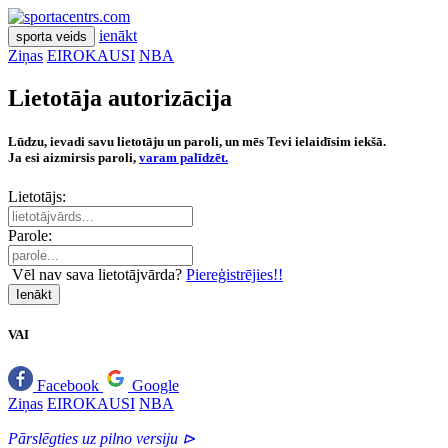
ienākt
sporta veids
Ziņas
EIROKAUSI
NBA
Lietotāja autorizācija
Lūdzu, ievadi savu lietotāju un paroli, un mēs Tevi ielaidīsim iekšā.
Ja esi aizmirsis paroli,
varam palīdzēt.
Lietotājs:
Parole:
Vēl nav sava lietotājvārda?
Piereģistrējies!!
Ienākt
VAI
Facebook
Google
Ziņas
EIROKAUSI
NBA
Pārslēgties uz pilno versiju ⊳