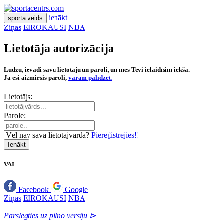
ienākt
sporta veids
Ziņas
EIROKAUSI
NBA
Lietotāja autorizācija
Lūdzu, ievadi savu lietotāju un paroli, un mēs Tevi ielaidīsim iekšā.
Ja esi aizmirsis paroli,
varam palīdzēt.
Lietotājs:
Parole:
Vēl nav sava lietotājvārda?
Piereģistrējies!!
Ienākt
VAI
Facebook
Google
Ziņas
EIROKAUSI
NBA
Pārslēgties uz pilno versiju ⊳