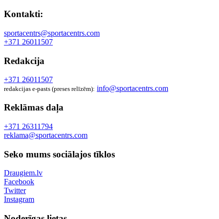
Kontakti:
sportacentrs@sportacentrs.com
+371 26011507
Redakcija
+371 26011507
info@sportacentrs.com
redakcijas e-pasts (preses relīzēm):
Reklāmas daļa
+371 26311794
reklama@sportacentrs.com
Seko mums sociālajos tīklos
Draugiem.lv
Facebook
Twitter
Instagram
Noderīgas lietas