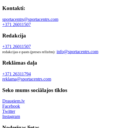
Kontakti:
sportacentrs@sportacentrs.com
+371 26011507
Redakcija
+371 26011507
info@sportacentrs.com
redakcijas e-pasts (preses relīzēm):
Reklāmas daļa
+371 26311794
reklama@sportacentrs.com
Seko mums sociālajos tīklos
Draugiem.lv
Facebook
Twitter
Instagram
Noderīgas lietas