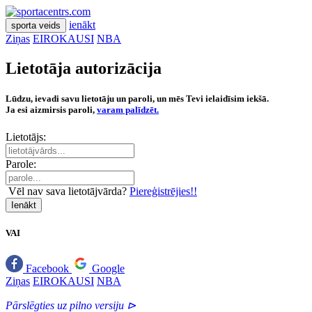
ienākt
sporta veids
Ziņas
EIROKAUSI
NBA
Lietotāja autorizācija
Lūdzu, ievadi savu lietotāju un paroli, un mēs Tevi ielaidīsim iekšā.
Ja esi aizmirsis paroli,
varam palīdzēt.
Lietotājs:
Parole:
Vēl nav sava lietotājvārda?
Piereģistrējies!!
Ienākt
VAI
Facebook
Google
Ziņas
EIROKAUSI
NBA
Pārslēgties uz pilno versiju ⊳