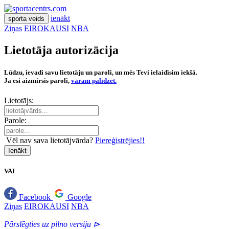
ienākt
sporta veids
Ziņas
EIROKAUSI
NBA
Lietotāja autorizācija
Lūdzu, ievadi savu lietotāju un paroli, un mēs Tevi ielaidīsim iekšā.
Ja esi aizmirsis paroli,
varam palīdzēt.
Lietotājs:
Parole:
Vēl nav sava lietotājvārda?
Piereģistrējies!!
Ienākt
VAI
Facebook
Google
Ziņas
EIROKAUSI
NBA
Pārslēgties uz pilno versiju ⊳