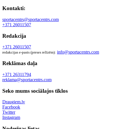
Kontakti:
sportacentrs@sportacentrs.com
+371 26011507
Redakcija
+371 26011507
info@sportacentrs.com
redakcijas e-pasts (preses relīzēm):
Reklāmas daļa
+371 26311794
reklama@sportacentrs.com
Seko mums sociālajos tīklos
Draugiem.lv
Facebook
Twitter
Instagram
Noderīgas lietas