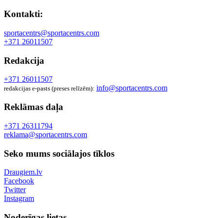
Kontakti:
sportacentrs@sportacentrs.com
+371 26011507
Redakcija
+371 26011507
info@sportacentrs.com
redakcijas e-pasts (preses relīzēm):
Reklāmas daļa
+371 26311794
reklama@sportacentrs.com
Seko mums sociālajos tīklos
Draugiem.lv
Facebook
Twitter
Instagram
Noderīgas lietas