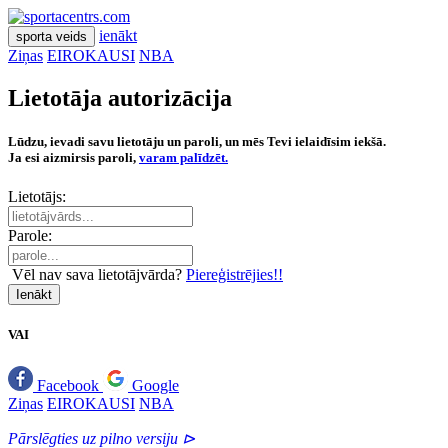
ienākt
sporta veids
Ziņas
EIROKAUSI
NBA
Lietotāja autorizācija
Lūdzu, ievadi savu lietotāju un paroli, un mēs Tevi ielaidīsim iekšā.
Ja esi aizmirsis paroli,
varam palīdzēt.
Lietotājs:
Parole:
Vēl nav sava lietotājvārda?
Piereģistrējies!!
Ienākt
VAI
Facebook
Google
Ziņas
EIROKAUSI
NBA
Pārslēgties uz pilno versiju ⊳