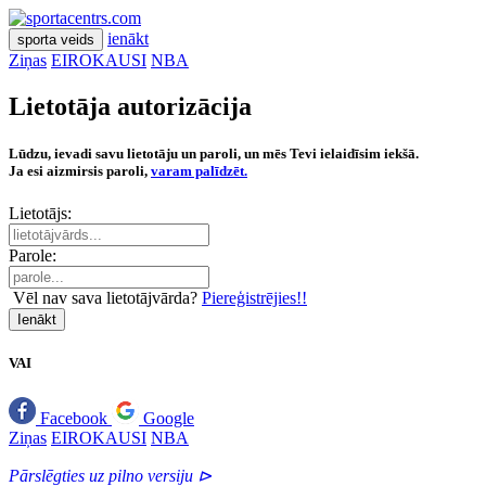
ienākt
sporta veids
Ziņas
EIROKAUSI
NBA
Lietotāja autorizācija
Lūdzu, ievadi savu lietotāju un paroli, un mēs Tevi ielaidīsim iekšā.
Ja esi aizmirsis paroli,
varam palīdzēt.
Lietotājs:
Parole:
Vēl nav sava lietotājvārda?
Piereģistrējies!!
Ienākt
VAI
Facebook
Google
Ziņas
EIROKAUSI
NBA
Pārslēgties uz pilno versiju ⊳