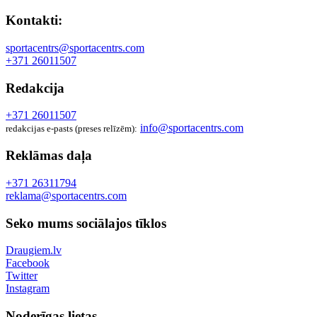
Kontakti:
sportacentrs@sportacentrs.com
+371 26011507
Redakcija
+371 26011507
info@sportacentrs.com
redakcijas e-pasts (preses relīzēm):
Reklāmas daļa
+371 26311794
reklama@sportacentrs.com
Seko mums sociālajos tīklos
Draugiem.lv
Facebook
Twitter
Instagram
Noderīgas lietas