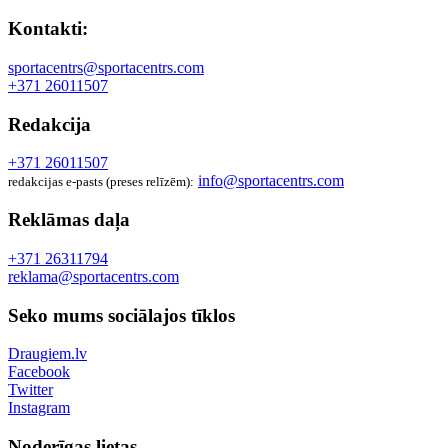
Kontakti:
sportacentrs@sportacentrs.com
+371 26011507
Redakcija
+371 26011507
info@sportacentrs.com
redakcijas e-pasts (preses relīzēm):
Reklāmas daļa
+371 26311794
reklama@sportacentrs.com
Seko mums sociālajos tīklos
Draugiem.lv
Facebook
Twitter
Instagram
Noderīgas lietas