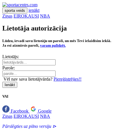
ienākt
sporta veids
Ziņas
EIROKAUSI
NBA
Lietotāja autorizācija
Lūdzu, ievadi savu lietotāju un paroli, un mēs Tevi ielaidīsim iekšā.
Ja esi aizmirsis paroli,
varam palīdzēt.
Lietotājs:
Parole:
Vēl nav sava lietotājvārda?
Piereģistrējies!!
Ienākt
VAI
Facebook
Google
Ziņas
EIROKAUSI
NBA
Pārslēgties uz pilno versiju ⊳