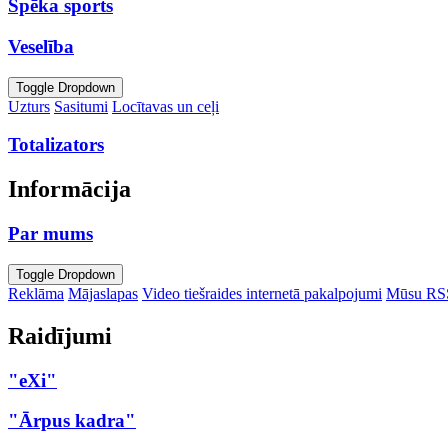
Spēka sports
Veselība
Toggle Dropdown
Uzturs
Sasitumi
Locītavas un ceļi
Totalizators
Informācija
Par mums
Toggle Dropdown
Reklāma
Mājaslapas
Video tiešraides internetā pakalpojumi
Mūsu RS
Raidījumi
"eXi"
"Ārpus kadra"