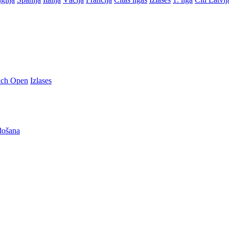
nch Open
Izlases
došana