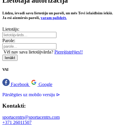
Lietotāja autorizācija
Lūdzu, ievadi savu lietotāju un paroli, un mēs Tevi ielaidīsim iekšā.
Ja esi aizmirsis paroli,
varam palīdzēt.
Lietotājs:
Parole:
Vēl nav sava lietotājvārda?
Piereģistrējies!!
Ienākt
VAI
Facebook
Google
Pārslēgties uz mobilo versiju ⊳
Kontakti:
sportacentrs@sportacentrs.com
+371 26011507