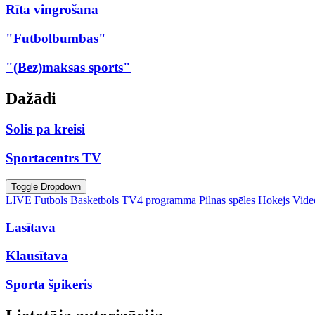
Rīta vingrošana
"Futbolbumbas"
"(Bez)maksas sports"
Dažādi
Solis pa kreisi
Sportacentrs TV
Toggle Dropdown
LIVE
Futbols
Basketbols
TV4 programma
Pilnas spēles
Hokejs
Video
Lasītava
Klausītava
Sporta špikeris