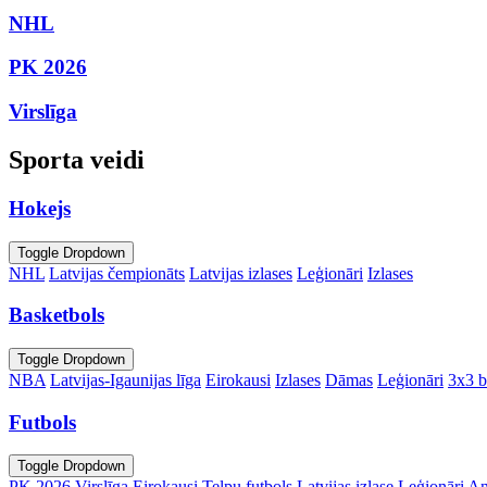
NHL
PK 2026
Virslīga
Sporta veidi
Hokejs
Toggle Dropdown
NHL
Latvijas čempionāts
Latvijas izlases
Leģionāri
Izlases
Basketbols
Toggle Dropdown
NBA
Latvijas-Igaunijas līga
Eirokausi
Izlases
Dāmas
Leģionāri
3x3 b
Futbols
Toggle Dropdown
PK 2026
Virslīga
Eirokausi
Telpu futbols
Latvijas izlase
Leģionāri
An