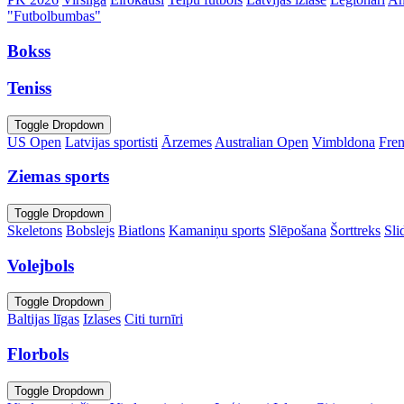
"Futbolbumbas"
Bokss
Teniss
Toggle Dropdown
US Open
Latvijas sportisti
Ārzemes
Australian Open
Vimbldona
Fre
Ziemas sports
Toggle Dropdown
Skeletons
Bobslejs
Biatlons
Kamaniņu sports
Slēpošana
Šorttreks
Sli
Volejbols
Toggle Dropdown
Baltijas līgas
Izlases
Citi turnīri
Florbols
Toggle Dropdown