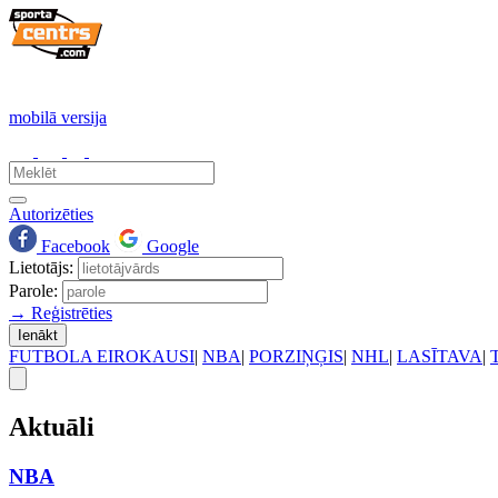
mobilā versija
Autorizēties
Facebook
Google
Lietotājs:
Parole:
→ Reģistrēties
Ienākt
FUTBOLA EIROKAUSI
|
NBA
|
PORZIŅĢIS
|
NHL
|
LASĪTAVA
|
Aktuāli
NBA