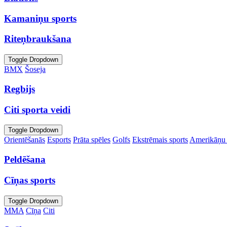
Kamaniņu sports
Riteņbraukšana
Toggle Dropdown
BMX
Šoseja
Regbijs
Citi sporta veidi
Toggle Dropdown
Orientēšanās
Esports
Prāta spēles
Golfs
Ekstrēmais sports
Amerikāņu 
Peldēšana
Cīņas sports
Toggle Dropdown
MMA
Cīņa
Citi