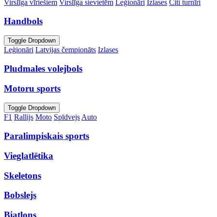
Virslīga vīriešiem
Virslīga sievietēm
Leģionāri
Izlases
Citi turnīri
Handbols
Toggle Dropdown
Leģionāri
Latvijas čempionāts
Izlases
Pludmales volejbols
Motoru sports
Toggle Dropdown
F1
Rallijs
Moto
Spīdvejs
Auto
Paralimpiskais sports
Vieglatlētika
Skeletons
Bobslejs
Biatlons