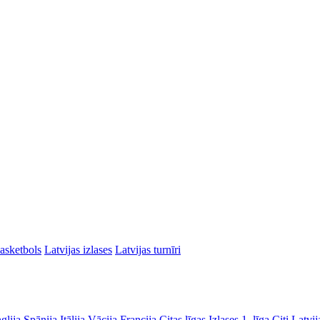
asketbols
Latvijas izlases
Latvijas turnīri
glija
Spānija
Itālija
Vācija
Francija
Citas līgas
Izlases
1. līga
Citi Latvij