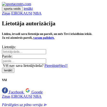
ienākt
sporta veids
Ziņas
EIROKAUSI
NBA
Lietotāja autorizācija
Lūdzu, ievadi savu lietotāju un paroli, un mēs Tevi ielaidīsim iekšā.
Ja esi aizmirsis paroli,
varam palīdzēt.
Lietotājs:
Parole:
Vēl nav sava lietotājvārda?
Piereģistrējies!!
Ienākt
VAI
Facebook
Google
Ziņas
EIROKAUSI
NBA
Pārslēgties uz pilno versiju ⊳