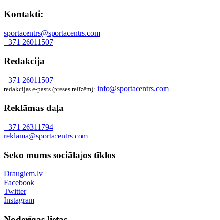
Kontakti:
sportacentrs@sportacentrs.com
+371 26011507
Redakcija
+371 26011507
info@sportacentrs.com
redakcijas e-pasts (preses relīzēm):
Reklāmas daļa
+371 26311794
reklama@sportacentrs.com
Seko mums sociālajos tīklos
Draugiem.lv
Facebook
Twitter
Instagram
Noderīgas lietas