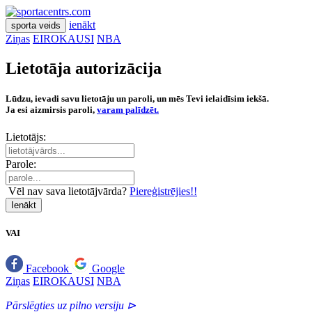
ienākt
sporta veids
Ziņas
EIROKAUSI
NBA
Lietotāja autorizācija
Lūdzu, ievadi savu lietotāju un paroli, un mēs Tevi ielaidīsim iekšā.
Ja esi aizmirsis paroli,
varam palīdzēt.
Lietotājs:
Parole:
Vēl nav sava lietotājvārda?
Piereģistrējies!!
Ienākt
VAI
Facebook
Google
Ziņas
EIROKAUSI
NBA
Pārslēgties uz pilno versiju ⊳