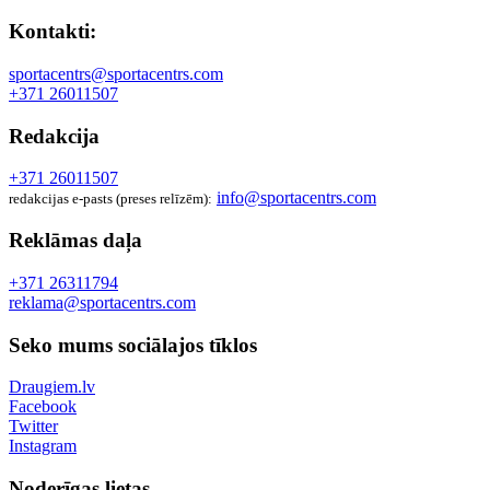
Kontakti:
sportacentrs@sportacentrs.com
+371 26011507
Redakcija
+371 26011507
info@sportacentrs.com
redakcijas e-pasts (preses relīzēm):
Reklāmas daļa
+371 26311794
reklama@sportacentrs.com
Seko mums sociālajos tīklos
Draugiem.lv
Facebook
Twitter
Instagram
Noderīgas lietas