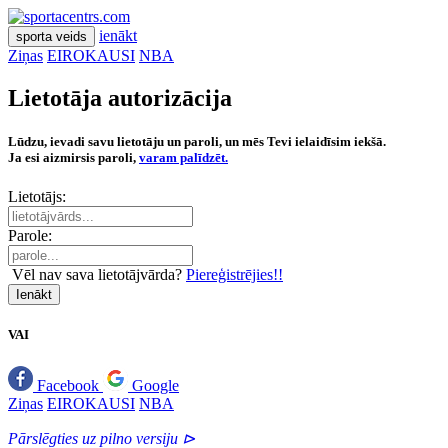
ienākt
sporta veids
Ziņas
EIROKAUSI
NBA
Lietotāja autorizācija
Lūdzu, ievadi savu lietotāju un paroli, un mēs Tevi ielaidīsim iekšā.
Ja esi aizmirsis paroli,
varam palīdzēt.
Lietotājs:
Parole:
Vēl nav sava lietotājvārda?
Piereģistrējies!!
Ienākt
VAI
Facebook
Google
Ziņas
EIROKAUSI
NBA
Pārslēgties uz pilno versiju ⊳