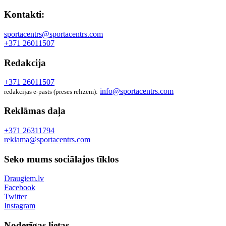
Kontakti:
sportacentrs@sportacentrs.com
+371 26011507
Redakcija
+371 26011507
info@sportacentrs.com
redakcijas e-pasts (preses relīzēm):
Reklāmas daļa
+371 26311794
reklama@sportacentrs.com
Seko mums sociālajos tīklos
Draugiem.lv
Facebook
Twitter
Instagram
Noderīgas lietas