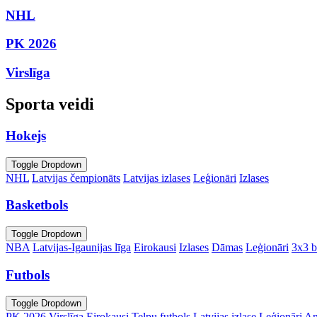
NHL
PK 2026
Virslīga
Sporta veidi
Hokejs
Toggle Dropdown
NHL
Latvijas čempionāts
Latvijas izlases
Leģionāri
Izlases
Basketbols
Toggle Dropdown
NBA
Latvijas-Igaunijas līga
Eirokausi
Izlases
Dāmas
Leģionāri
3x3 b
Futbols
Toggle Dropdown
PK 2026
Virslīga
Eirokausi
Telpu futbols
Latvijas izlase
Leģionāri
An