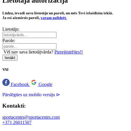
Lietotāja autorizācija
Lūdzu, ievadi savu lietotāju un paroli, un mēs Tevi ielaidīsim iekšā.
Ja esi aizmirsis paroli,
varam palīdzēt.
Lietotājs:
Parole:
Vēl nav sava lietotājvārda?
Piereģistrējies!!
Ienākt
VAI
Facebook
Google
Pārslēgties uz mobilo versiju ⊳
Kontakti:
sportacentrs@sportacentrs.com
+371 26011507