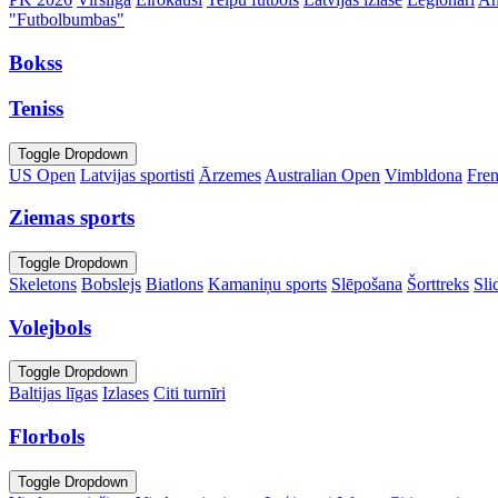
"Futbolbumbas"
Bokss
Teniss
Toggle Dropdown
US Open
Latvijas sportisti
Ārzemes
Australian Open
Vimbldona
Fre
Ziemas sports
Toggle Dropdown
Skeletons
Bobslejs
Biatlons
Kamaniņu sports
Slēpošana
Šorttreks
Sli
Volejbols
Toggle Dropdown
Baltijas līgas
Izlases
Citi turnīri
Florbols
Toggle Dropdown