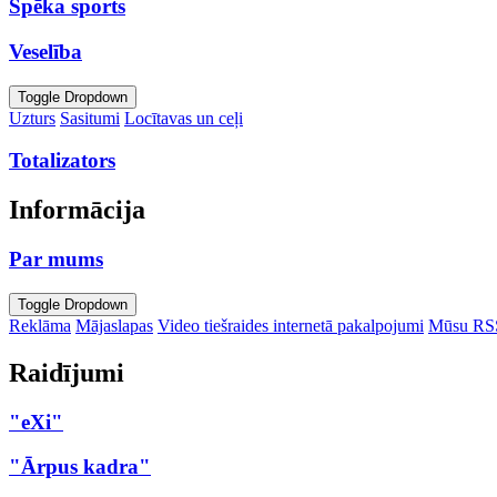
Spēka sports
Veselība
Toggle Dropdown
Uzturs
Sasitumi
Locītavas un ceļi
Totalizators
Informācija
Par mums
Toggle Dropdown
Reklāma
Mājaslapas
Video tiešraides internetā pakalpojumi
Mūsu RS
Raidījumi
"eXi"
"Ārpus kadra"