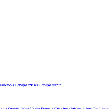
asketbols
Latvijas izlases
Latvijas turnīri
glija
Spānija
Itālija
Vācija
Francija
Citas līgas
Izlases
1. līga
Citi Latvij