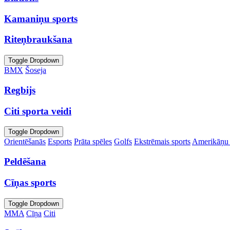
Kamaniņu sports
Riteņbraukšana
Toggle Dropdown
BMX
Šoseja
Regbijs
Citi sporta veidi
Toggle Dropdown
Orientēšanās
Esports
Prāta spēles
Golfs
Ekstrēmais sports
Amerikāņu 
Peldēšana
Cīņas sports
Toggle Dropdown
MMA
Cīņa
Citi