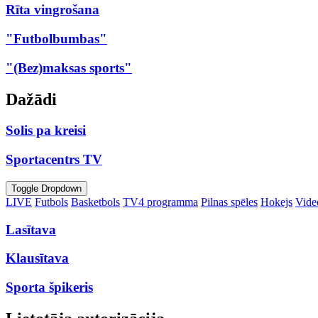
Rīta vingrošana
"Futbolbumbas"
"(Bez)maksas sports"
Dažādi
Solis pa kreisi
Sportacentrs TV
Toggle Dropdown
LIVE
Futbols
Basketbols
TV4 programma
Pilnas spēles
Hokejs
Video
Lasītava
Klausītava
Sporta špikeris