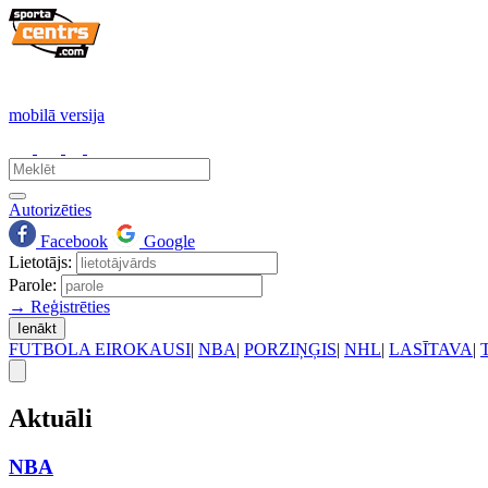
mobilā versija
Autorizēties
Facebook
Google
Lietotājs:
Parole:
→ Reģistrēties
Ienākt
FUTBOLA EIROKAUSI
|
NBA
|
PORZIŅĢIS
|
NHL
|
LASĪTAVA
|
Aktuāli
NBA