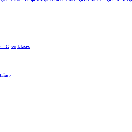
nch Open
Izlases
došana