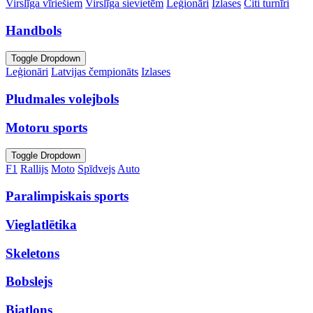
Virslīga vīriešiem
Virslīga sievietēm
Leģionāri
Izlases
Citi turnīri
Handbols
Toggle Dropdown
Leģionāri
Latvijas čempionāts
Izlases
Pludmales volejbols
Motoru sports
Toggle Dropdown
F1
Rallijs
Moto
Spīdvejs
Auto
Paralimpiskais sports
Vieglatlētika
Skeletons
Bobslejs
Biatlons