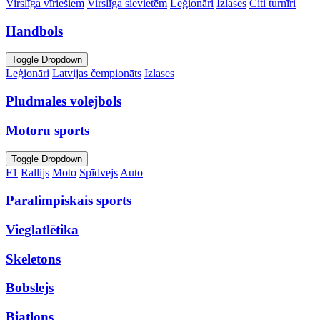
Virslīga vīriešiem
Virslīga sievietēm
Leģionāri
Izlases
Citi turnīri
Handbols
Toggle Dropdown
Leģionāri
Latvijas čempionāts
Izlases
Pludmales volejbols
Motoru sports
Toggle Dropdown
F1
Rallijs
Moto
Spīdvejs
Auto
Paralimpiskais sports
Vieglatlētika
Skeletons
Bobslejs
Biatlons