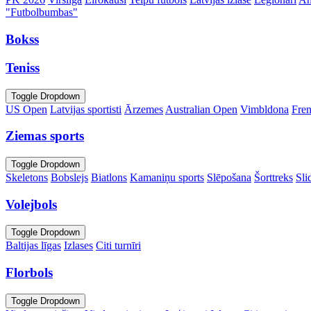
"Futbolbumbas"
Bokss
Teniss
Toggle Dropdown
US Open
Latvijas sportisti
Ārzemes
Australian Open
Vimbldona
Fre
Ziemas sports
Toggle Dropdown
Skeletons
Bobslejs
Biatlons
Kamaniņu sports
Slēpošana
Šorttreks
Sli
Volejbols
Toggle Dropdown
Baltijas līgas
Izlases
Citi turnīri
Florbols
Toggle Dropdown