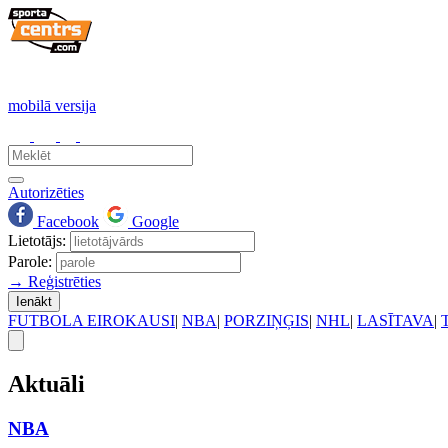
mobilā versija
Autorizēties
Facebook
Google
Lietotājs:
Parole:
→ Reģistrēties
Ienākt
FUTBOLA EIROKAUSI
|
NBA
|
PORZIŅĢIS
|
NHL
|
LASĪTAVA
|
Aktuāli
NBA