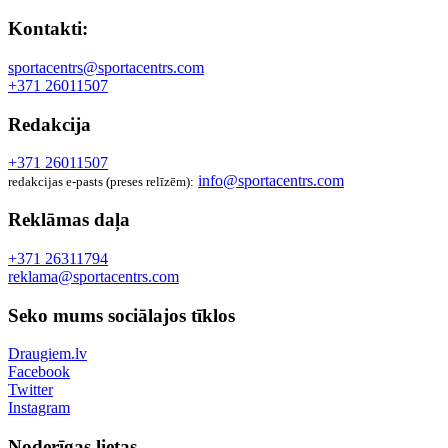
Kontakti:
sportacentrs@sportacentrs.com
+371 26011507
Redakcija
+371 26011507
info@sportacentrs.com
redakcijas e-pasts (preses relīzēm):
Reklāmas daļa
+371 26311794
reklama@sportacentrs.com
Seko mums sociālajos tīklos
Draugiem.lv
Facebook
Twitter
Instagram
Noderīgas lietas