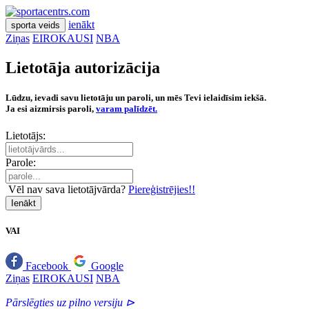
ienākt
sporta veids
Ziņas
EIROKAUSI
NBA
Lietotāja autorizācija
Lūdzu, ievadi savu lietotāju un paroli, un mēs Tevi ielaidīsim iekšā.
Ja esi aizmirsis paroli,
varam palīdzēt.
Lietotājs:
Parole:
Vēl nav sava lietotājvārda?
Piereģistrējies!!
Ienākt
VAI
Facebook
Google
Ziņas
EIROKAUSI
NBA
Pārslēgties uz pilno versiju ⊳