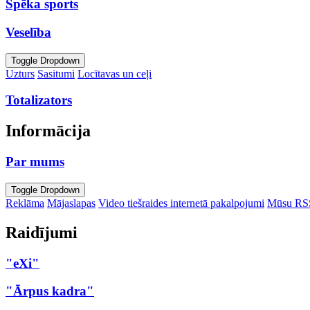
Spēka sports
Veselība
Toggle Dropdown
Uzturs
Sasitumi
Locītavas un ceļi
Totalizators
Informācija
Par mums
Toggle Dropdown
Reklāma
Mājaslapas
Video tiešraides internetā pakalpojumi
Mūsu RS
Raidījumi
"eXi"
"Ārpus kadra"