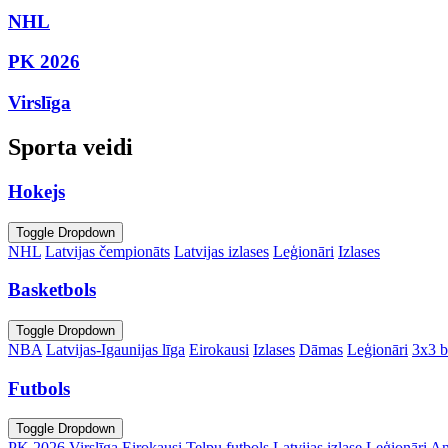
NHL
PK 2026
Virslīga
Sporta veidi
Hokejs
Toggle Dropdown
NHL
Latvijas čempionāts
Latvijas izlases
Leģionāri
Izlases
Basketbols
Toggle Dropdown
NBA
Latvijas-Igaunijas līga
Eirokausi
Izlases
Dāmas
Leģionāri
3x3 b
Futbols
Toggle Dropdown
PK 2026
Virslīga
Eirokausi
Telpu futbols
Latvijas izlase
Leģionāri
An