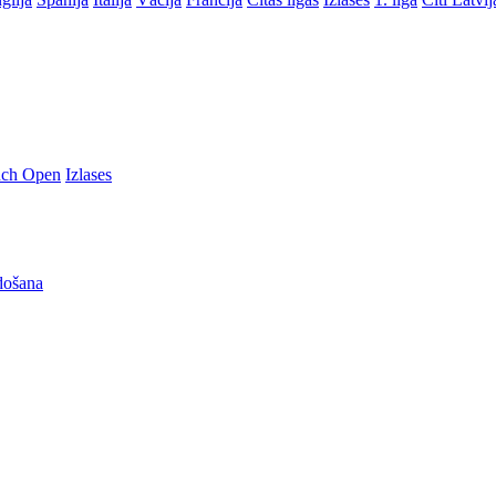
nch Open
Izlases
došana