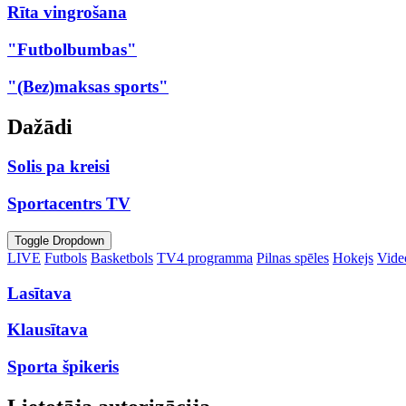
Rīta vingrošana
"Futbolbumbas"
"(Bez)maksas sports"
Dažādi
Solis pa kreisi
Sportacentrs TV
Toggle Dropdown
LIVE
Futbols
Basketbols
TV4 programma
Pilnas spēles
Hokejs
Video
Lasītava
Klausītava
Sporta špikeris