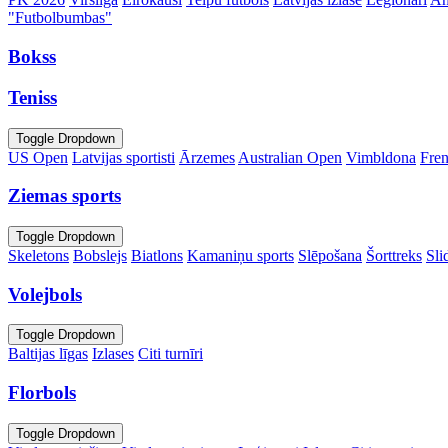
"Futbolbumbas"
Bokss
Teniss
Toggle Dropdown
US Open
Latvijas sportisti
Ārzemes
Australian Open
Vimbldona
Fre
Ziemas sports
Toggle Dropdown
Skeletons
Bobslejs
Biatlons
Kamaniņu sports
Slēpošana
Šorttreks
Sli
Volejbols
Toggle Dropdown
Baltijas līgas
Izlases
Citi turnīri
Florbols
Toggle Dropdown