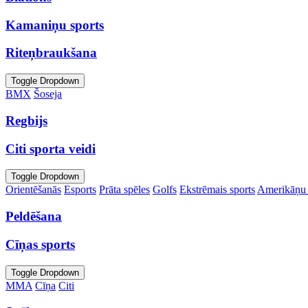
Kamaniņu sports
Riteņbraukšana
Toggle Dropdown
BMX
Šoseja
Regbijs
Citi sporta veidi
Toggle Dropdown
Orientēšanās
Esports
Prāta spēles
Golfs
Ekstrēmais sports
Amerikāņu 
Peldēšana
Cīņas sports
Toggle Dropdown
MMA
Cīņa
Citi