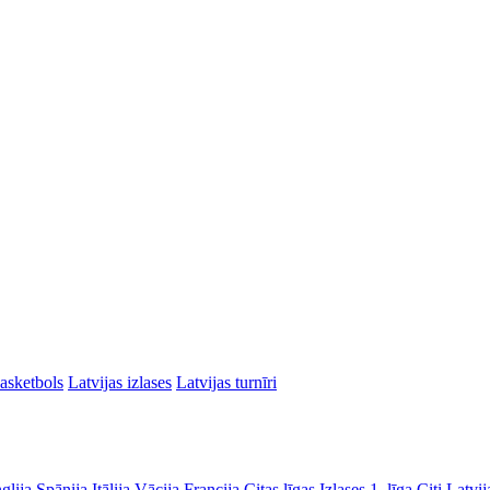
asketbols
Latvijas izlases
Latvijas turnīri
glija
Spānija
Itālija
Vācija
Francija
Citas līgas
Izlases
1. līga
Citi Latvij