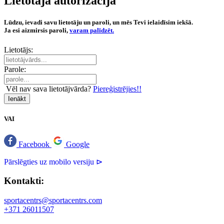
Lietotāja autorizācija
Lūdzu, ievadi savu lietotāju un paroli, un mēs Tevi ielaidīsim iekšā.
Ja esi aizmirsis paroli,
varam palīdzēt.
Lietotājs:
Parole:
Vēl nav sava lietotājvārda?
Piereģistrējies!!
Ienākt
VAI
Facebook
Google
Pārslēgties uz mobilo versiju ⊳
Kontakti:
sportacentrs@sportacentrs.com
+371 26011507