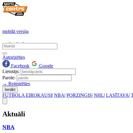
mobilā versija
Autorizēties
Facebook
Google
Lietotājs:
Parole:
→ Reģistrēties
Ienākt
FUTBOLA EIROKAUSI
|
NBA
|
PORZIŅĢIS
|
NHL
|
LASĪTAVA
|
Aktuāli
NBA