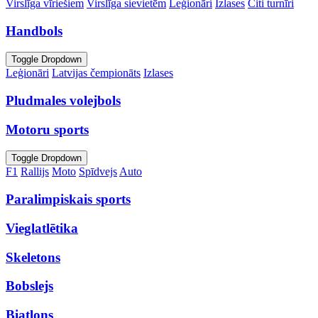
Virslīga vīriešiem
Virslīga sievietēm
Leģionāri
Izlases
Citi turnīri
Handbols
Toggle Dropdown
Leģionāri
Latvijas čempionāts
Izlases
Pludmales volejbols
Motoru sports
Toggle Dropdown
F1
Rallijs
Moto
Spīdvejs
Auto
Paralimpiskais sports
Vieglatlētika
Skeletons
Bobslejs
Biatlons