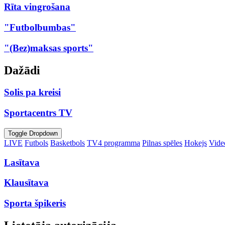
Rīta vingrošana
"Futbolbumbas"
"(Bez)maksas sports"
Dažādi
Solis pa kreisi
Sportacentrs TV
Toggle Dropdown
LIVE
Futbols
Basketbols
TV4 programma
Pilnas spēles
Hokejs
Video
Lasītava
Klausītava
Sporta špikeris