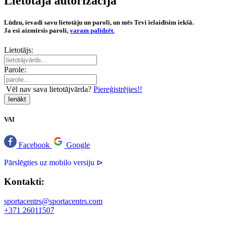
Lietotāja autorizācija
Lūdzu, ievadi savu lietotāju un paroli, un mēs Tevi ielaidīsim iekšā.
Ja esi aizmirsis paroli,
varam palīdzēt.
Lietotājs:
Parole:
Vēl nav sava lietotājvārda?
Piereģistrējies!!
Ienākt
VAI
Facebook
Google
Pārslēgties uz mobilo versiju ⊳
Kontakti:
sportacentrs@sportacentrs.com
+371 26011507