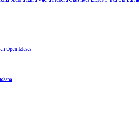
nch Open
Izlases
došana