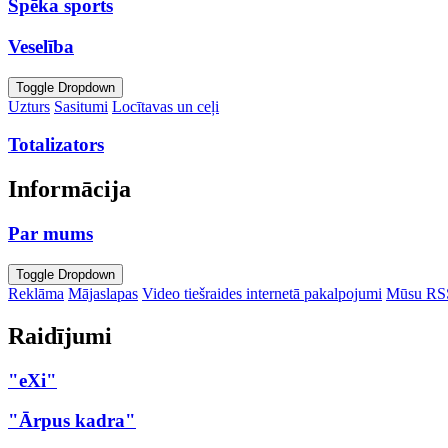
Spēka sports
Veselība
Toggle Dropdown
Uzturs
Sasitumi
Locītavas un ceļi
Totalizators
Informācija
Par mums
Toggle Dropdown
Reklāma
Mājaslapas
Video tiešraides internetā pakalpojumi
Mūsu RS
Raidījumi
"eXi"
"Ārpus kadra"