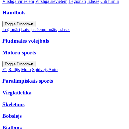
Virslīga vīriešiem
Virslīga sievietēm
Leģionāri
Izlases
Citi turnīri
Handbols
Toggle Dropdown
Leģionāri
Latvijas čempionāts
Izlases
Pludmales volejbols
Motoru sports
Toggle Dropdown
F1
Rallijs
Moto
Spīdvejs
Auto
Paralimpiskais sports
Vieglatlētika
Skeletons
Bobslejs
Biatlons