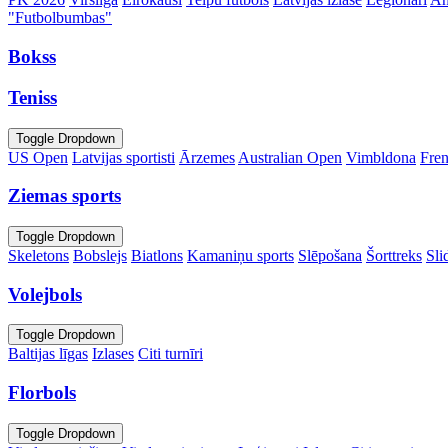
"Futbolbumbas"
Bokss
Teniss
Toggle Dropdown
US Open
Latvijas sportisti
Ārzemes
Australian Open
Vimbldona
Fre
Ziemas sports
Toggle Dropdown
Skeletons
Bobslejs
Biatlons
Kamaniņu sports
Slēpošana
Šorttreks
Sli
Volejbols
Toggle Dropdown
Baltijas līgas
Izlases
Citi turnīri
Florbols
Toggle Dropdown