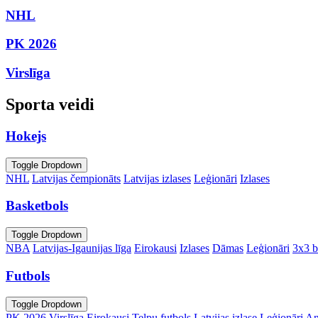
NHL
PK 2026
Virslīga
Sporta veidi
Hokejs
Toggle Dropdown
NHL
Latvijas čempionāts
Latvijas izlases
Leģionāri
Izlases
Basketbols
Toggle Dropdown
NBA
Latvijas-Igaunijas līga
Eirokausi
Izlases
Dāmas
Leģionāri
3x3 b
Futbols
Toggle Dropdown
PK 2026
Virslīga
Eirokausi
Telpu futbols
Latvijas izlase
Leģionāri
An