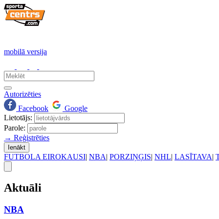
mobilā versija
Autorizēties
Facebook
Google
Lietotājs:
Parole:
→ Reģistrēties
Ienākt
FUTBOLA EIROKAUSI
|
NBA
|
PORZIŅĢIS
|
NHL
|
LASĪTAVA
|
Aktuāli
NBA