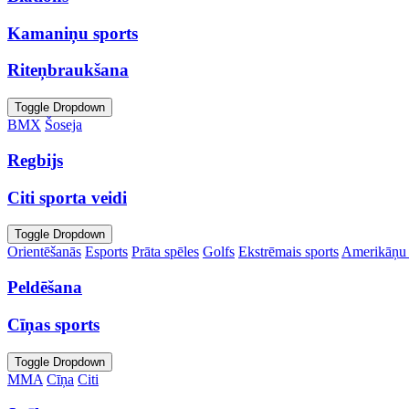
Kamaniņu sports
Riteņbraukšana
Toggle Dropdown
BMX
Šoseja
Regbijs
Citi sporta veidi
Toggle Dropdown
Orientēšanās
Esports
Prāta spēles
Golfs
Ekstrēmais sports
Amerikāņu 
Peldēšana
Cīņas sports
Toggle Dropdown
MMA
Cīņa
Citi