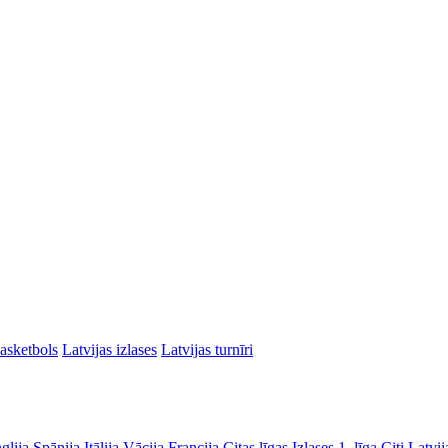
asketbols
Latvijas izlases
Latvijas turnīri
glija
Spānija
Itālija
Vācija
Francija
Citas līgas
Izlases
1. līga
Citi Latvij