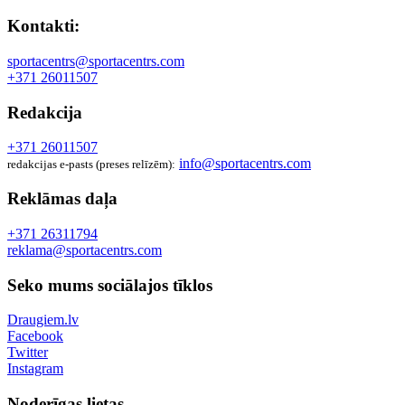
Kontakti:
sportacentrs@sportacentrs.com
+371 26011507
Redakcija
+371 26011507
info@sportacentrs.com
redakcijas e-pasts (preses relīzēm):
Reklāmas daļa
+371 26311794
reklama@sportacentrs.com
Seko mums sociālajos tīklos
Draugiem.lv
Facebook
Twitter
Instagram
Noderīgas lietas