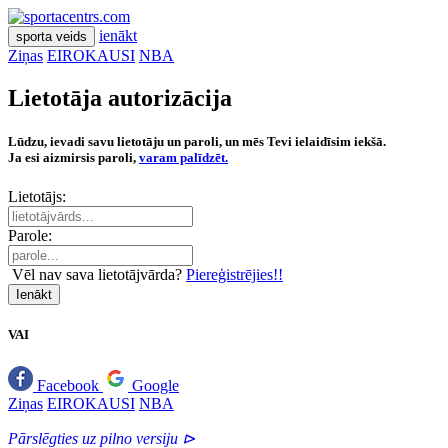
ienākt
sporta veids
Ziņas
EIROKAUSI
NBA
Lietotāja autorizācija
Lūdzu, ievadi savu lietotāju un paroli, un mēs Tevi ielaidīsim iekšā.
Ja esi aizmirsis paroli,
varam palīdzēt.
Lietotājs:
Parole:
Vēl nav sava lietotājvārda?
Piereģistrējies!!
Ienākt
VAI
Facebook
Google
Ziņas
EIROKAUSI
NBA
Pārslēgties uz pilno versiju ⊳